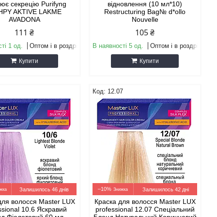
ює секрецію Purifyng
відновлення (10 мл*10)
HPY AKTIVE LAKME
Restructuring Bag№ d*ollo
AVADONA
Nouvelle
111 ₴
105 ₴
ті 1 од.
Оптом і в роздріб
В наявності 5 од.
Оптом і в роздріб
Купити
Купити
12.07
–10%
Залишилось 46 днів
Залишилось 42 дні
для волосся Master LUX
Краска для волосся Master LUX
ssional 10.6 Яскравий
professional 12.07 Спеціальний