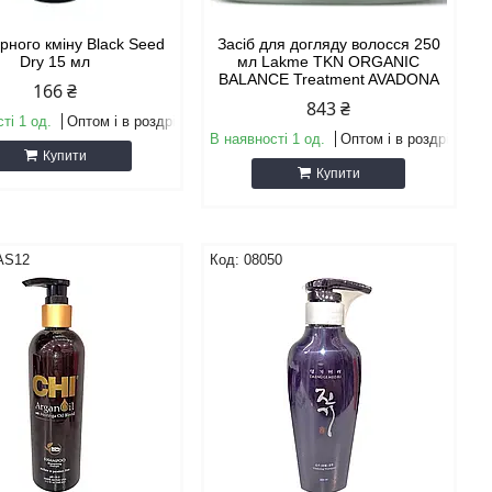
рного кміну Black Seed
Засіб для догляду волосся 250
Dry 15 мл
мл Lakme TKN ORGANIC
BALANCE Treatment AVADONA
166 ₴
843 ₴
ті 1 од.
Оптом і в роздріб
В наявності 1 од.
Оптом і в роздріб
Купити
Купити
AS12
08050