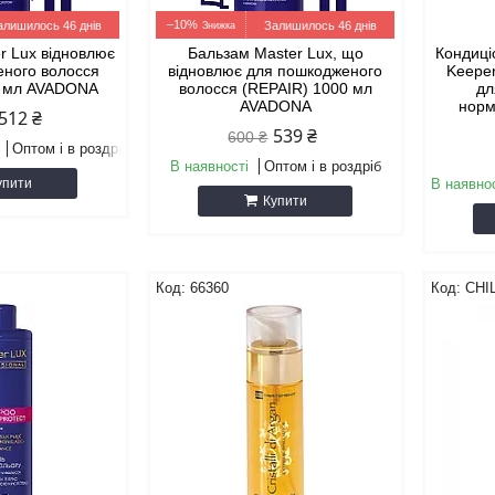
–10%
алишилось 46 днів
Залишилось 46 днів
r Lux відновлює
Бальзам Master Lux, що
Кондиці
еного волосся
відновлює для пошкодженого
Keeper
0 мл AVADONA
волосся (REPAIR) 1000 мл
дл
AVADONA
норм
512 ₴
539 ₴
600 ₴
Оптом і в роздріб
В наявності
Оптом і в роздріб
упити
В наявнос
Купити
66360
CHI