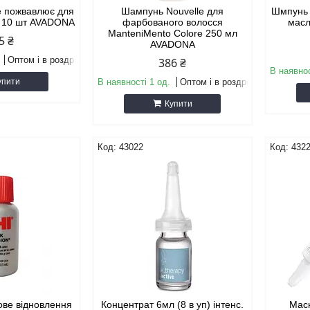
e пожвавлює для
Шампунь Nouvelle для
Шмпунь 
x 10 шт AVADONA
фарбованого волосся
масл
ManteniMento Colore 250 мл
5 ₴
AVADONA
Оптом і в роздріб
386 ₴
В наявнос
упити
В наявності 1 од.
Оптом і в роздріб
Купити
43022
432
ове відновлення
Концентрат 6мл (8 в уп) інтенс.
Мас