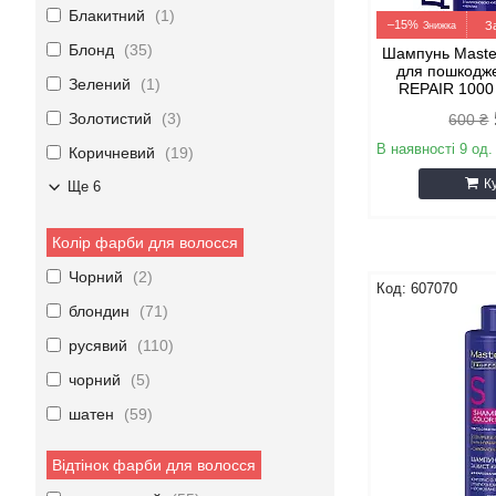
Блакитний
1
–15%
З
Блонд
35
Шампунь Maste
для пошкодж
Зелений
1
REPAIR 100
Золотистий
3
600 ₴
В наявності 9 од.
Коричневий
19
К
Ще 6
Колір фарби для волосся
Чорний
2
607070
блондин
71
русявий
110
чорний
5
шатен
59
Відтінок фарби для волосся