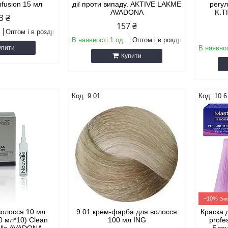
nfusion 15 мл
дії проти випаду. AKTIVE LAKME
регул
AVADONA
K.T
3 ₴
157 ₴
Оптом і в роздріб
В наявності 1 од.
Оптом і в роздріб
упити
В наявнос
Купити
9.01
10.6
–10%
волосся 10 мл
9.01 крем-фарба для волосся
Краска 
0 мл*10) Clean
100 мл ING
profe