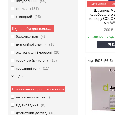
натуральний
55
–15%
З
теплий
131
Шампунь Ma
фарбованого 
холодний
95
кольору COLO
мл A
Вид фарби для волосся
200 ₴
безамиачная
4
В наявності 3 од.
для стійкої сивини
18
К
екстра мідні і червоні
20
коректор (микстон)
18
5625 (5615)
креативні тони
11
Ще 2
Призначення проф. косметики
антижовтий ефект
5
від випадіння
8
делікатний догляд
15