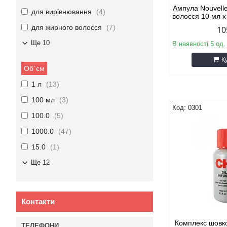
Ампула Nouvell
для вирівнювання
4
волосся 10 мл 
для жирного волосся
7
10
Ще 10
В наявності 5 од.
К
Об`єм
1 л
13
100 мл
3
0301
100.0
5
1000.0
47
15.0
1
Ще 12
Контакти
Комплекс шовк