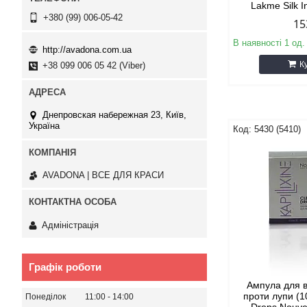
Lakme Silk I
+380 (99) 006-05-42
15
В наявності 1 од.
http://avadona.com.ua
К
+38 099 006 05 42 (Viber)
Днепровская набережная 23, Київ,
Україна
5430 (5410)
AVADONA | ВСЕ ДЛЯ КРАСИ
Адміністрація
Графік роботи
Ампула для 
проти лупи (1
Понеділок
11:00
14:00