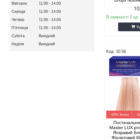
Drops Nouv
Вівторок
11:00
14:00
10
Середа
11:00
14:00
В наявності 2 од.
Четвер
11:00
14:00
К
Пʼятниця
11:00
14:00
Субота
Вихідний
Неділя
Вихідний
10.56
–10%
З
Постачальник
Master LUX pro
Яскравий Бл
Фіолетовий 