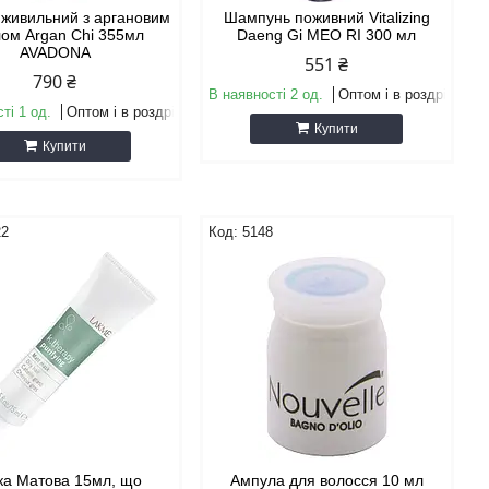
живильний з аргановим
Шампунь поживний Vitalizing
ом Argan Chi 355мл
Daeng Gi MEO RI 300 мл
AVADONA
551 ₴
790 ₴
В наявності 2 од.
Оптом і в роздріб
ті 1 од.
Оптом і в роздріб
Купити
Купити
22
5148
ка Матова 15мл, що
Ампула для волосся 10 мл