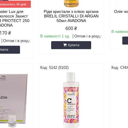
алишилось 46 днів
ster Lux для
Рідкі кристали з олією аргани
Олія чо
волосся Захист
BRELIL CRISTALLI DI ARGAN
R PROTECT 250
50мл AVADONA
VADONA
600 ₴
В наявнос
170 ₴
В наявності 1 од.
Оптом і в роздріб
Оптом і в роздріб
Купити
упити
5142 (5102)
CHI