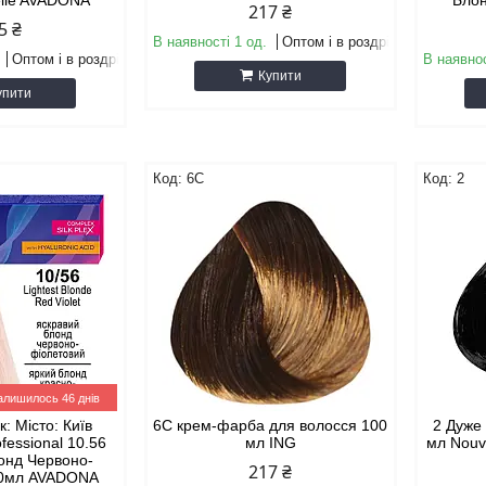
elle AVADONA
Блон
217 ₴
5 ₴
В наявності 1 од.
Оптом і в роздріб
Оптом і в роздріб
В наявнос
Купити
упити
6С
2
алишилось 46 днів
: Місто: Київ
6С крем-фарба для волосся 100
2 Дуже
fessional 10.56
мл ING
мл Nouv
онд Червоно-
217 ₴
60мл AVADONA