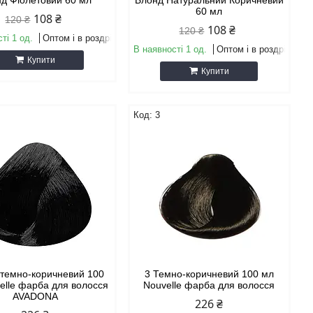
д Фіолетовий 60 мл
Блонд Натуральний Коричневий
60 мл
108 ₴
120 ₴
108 ₴
120 ₴
ті 1 од.
Оптом і в роздріб
В наявності 1 од.
Оптом і в роздріб
Купити
Купити
3
 темно-коричневий 100
3 Темно-коричневий 100 мл
elle фарба для волосся
Nouvelle фарба для волосся
AVADONA
226 ₴