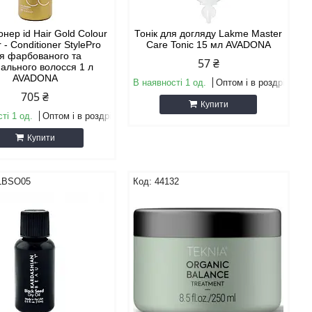
онер id Hair Gold Colour
Тонік для догляду Lakme Master
 - Conditioner StylePro
Care Tonic 15 мл AVADONA
я фарбованого та
57 ₴
ального волосся 1 л
AVADONA
В наявності 1 од.
Оптом і в роздріб
705 ₴
Купити
ті 1 од.
Оптом і в роздріб
Купити
LBSO05
44132