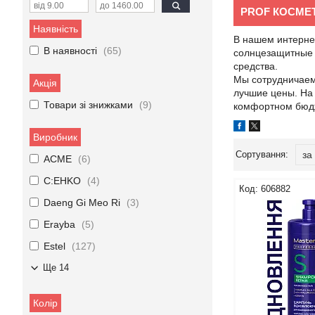
PROF КОСМЕ
Наявність
В нашем интернет
В наявності
65
солнцезащитные 
средства.
Мы сотрудничаем
Акція
лучшие цены. На 
Товари зі знижками
9
комфортном бюд
Виробник
ACME
6
C:EHKO
4
606882
Daeng Gi Meo Ri
3
Erayba
5
Estel
127
Ще 14
Колір