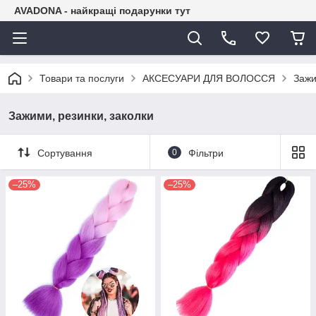
AVADONA - найкращі подарунки тут
Товари та послуги
АКСЕСУАРИ ДЛЯ ВОЛОССЯ
Зажи
Зажими, резинки, заколки
Сортування
0
Фільтри
–25%
–25%