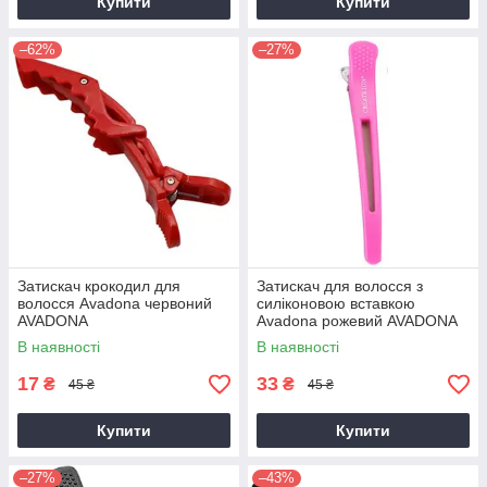
Купити
Купити
–62%
–27%
Затискач крокодил для
Затискач для волосся з
волосся Avadona червоний
силіконовою вставкою
AVADONA
Avadona рожевий AVADONA
В наявності
В наявності
17
33
₴
₴
45 ₴
45 ₴
Купити
Купити
–27%
–43%