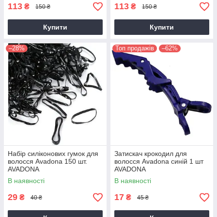
113
113
₴
₴
150 ₴
150 ₴
Купити
Купити
–28%
Топ продажів
–62%
Набір силіконових гумок для
Затискач крокодил для
волосся Avadona 150 шт.
волосся Avadona синій 1 шт
AVADONA
AVADONA
В наявності
В наявності
29
17
₴
₴
40 ₴
45 ₴