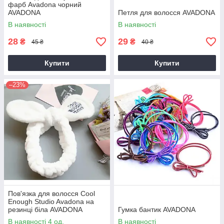
фарб Avadona чорний
AVADONA
Петля для волосся AVADONA
В наявності
В наявності
28
29
₴
₴
45 ₴
40 ₴
Купити
Купити
–23%
Пов'язка для волосся Cool
Enough Studio Avadona на
резинці біла AVADONA
Гумка бантик AVADONA
В наявності 4 од.
В наявності