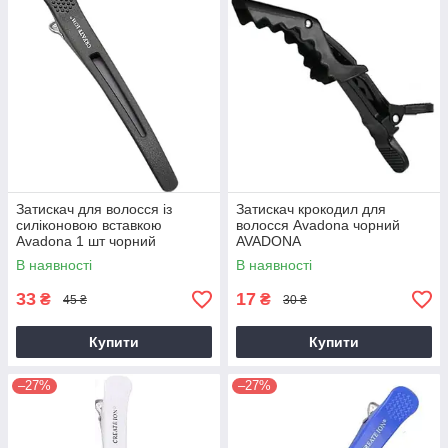
Затискач для волосся із
Затискач крокодил для
силіконовою вставкою
волосся Avadona чорний
Avadona 1 шт чорний
AVADONA
AVADONA
В наявності
В наявності
33
17
₴
₴
45 ₴
30 ₴
Купити
Купити
–27%
–27%