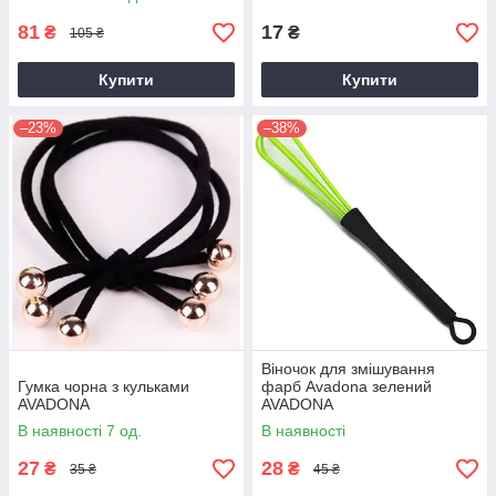
81
17
₴
₴
105 ₴
Купити
Купити
–23%
–38%
Віночок для змішування
Гумка чорна з кульками
фарб Avadona зелений
AVADONA
AVADONA
В наявності 7 од.
В наявності
27
28
₴
₴
35 ₴
45 ₴