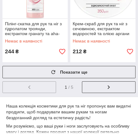
Пілінг-скатка для рук та ніг з
Крем-скраб для рук та ніг з
гідролатом троянди,
сечовиною, екстрактом
екстрактом гранату та aha-
водоростей та олією аргани
кислотами Shelly 200 мл
Shelly 350 г
Немає в наявності
Немає в наявності
244
212
₴
₴
Показати ще
1
/ 5
Наша колекція косметики для рук та ніг пропонує вам видатні
продукти, щоб подарувати вашим рукам та ногам
бездоганний догляд та естетичну радість!
Ми розуміємо, що ваші руки і ноги заслуговують на особливу
увагу і догляд. Кожен продукт з нашої колекції ретельно
розроблений з використанням передових технологій та