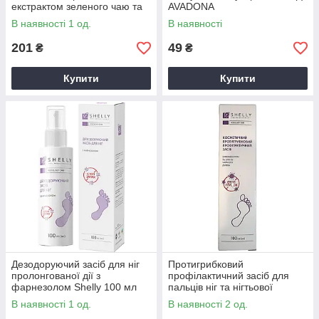
екстрактом зеленого чаю та
AVADONA
ментолом Shelly 250 м
В наявності 1 од.
В наявності
AVADONA
201
49
₴
₴
Купити
Купити
Дезодоруючий засіб для ніг
Протигрибковий
пролонгованої дії з
профілактичний засіб для
фарнезолом Shelly 100 мл
пальців ніг та нігтьової
AVADONA
пластини Shelly 100 мл
В наявності 1 од.
В наявності 2 од.
AVADONA