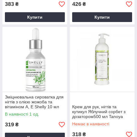
383
426
₴
₴
Купити
Купити
Зміцнювальна сироватка для
нігтів з олією жожоба та
вітаміном А, Е Shelly 10 мл
Крем для рук, нігтів та
кутикул Яблучний сорбет з
В наявності 1 од.
дозатором500 мл Tanoya
319
Немає в наявності
₴
318
₴