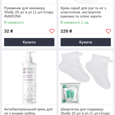
Рукавички для манікюру
Крем-скраб для рук та ніг з
Shelly 25 шт в уп (1 шт=1пар)
алантоїном, екстрактом
AVADONA
равлика та олією карите
Shelly 350 г AVADONA
В наявності
В наявності 1 од.
32
226
₴
₴
Купити
Купити
Антибактеріальний крем для
Шкарпетки для педикюру
ніг з іонами срібла,
Shelly 10 шт в уп (1 шт=1пар)