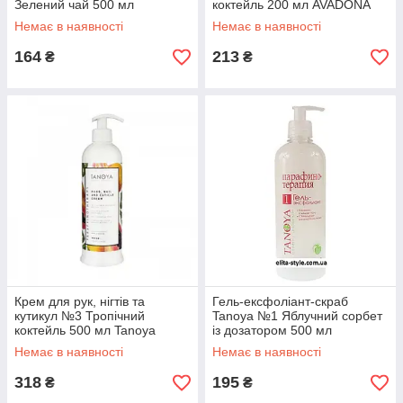
Зелений чай 500 мл
коктейль 200 мл AVADONA
AVADONA
Немає в наявності
Немає в наявності
164
213
₴
₴
Крем для рук, нігтів та
Гель-ексфоліант-скраб
кутикул №3 Тропічний
Tanoya №1 Яблучний сорбет
коктейль 500 мл Tanoya
із дозатором 500 мл
AVADONA
Немає в наявності
Немає в наявності
318
195
₴
₴