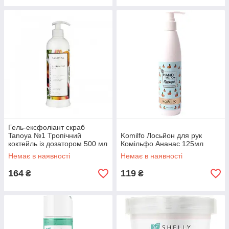
Гель-ексфоліант скраб
Tanoya №1 Тропічний
Komilfo Лосьйон для рук
коктейль із дозатором 500 мл
Комільфо Ананас 125мл
Немає в наявності
Немає в наявності
164
119
₴
₴