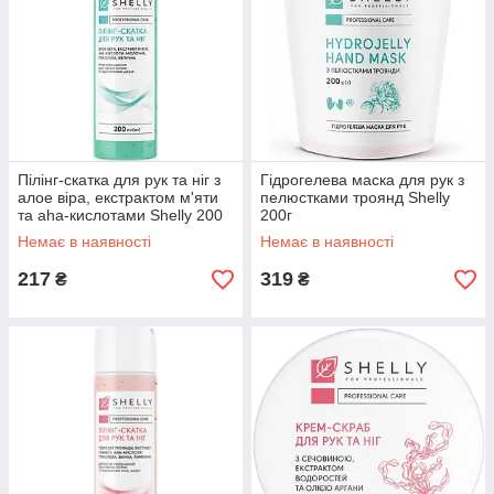
Пілінг-скатка для рук та ніг з
Гідрогелева маска для рук з
алое віра, екстрактом м'яти
пелюстками троянд Shelly
та aha-кислотами Shelly 200
200г
мл
Немає в наявності
Немає в наявності
217
319
₴
₴