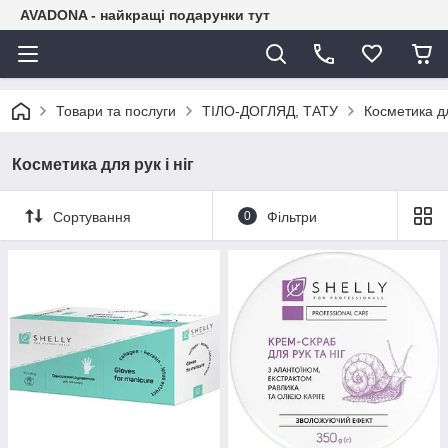
AVADONA - найкращі подарунки тут
Товари та послуги
ТІЛО-ДОГЛЯД, ТАТУ
Косметика дл
Косметика для рук і ніг
Сортування
0
Фільтри