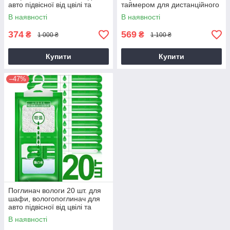
авто підвісної від цвілі та
таймером для дистанційного
вологи з антигрибковим
керування розеткою через
В наявності
В наявності
ефектом, нейтралізатор
інтернет і обліку витрати
374
569
₴
₴
1 000 ₴
1 100 ₴
Купити
Купити
–47%
Поглинач вологи 20 шт. для
шафи, вологопоглинач для
авто підвісної від цвілі та
вологи з антигрибковим
В наявності
ефектом, нейтралізатор