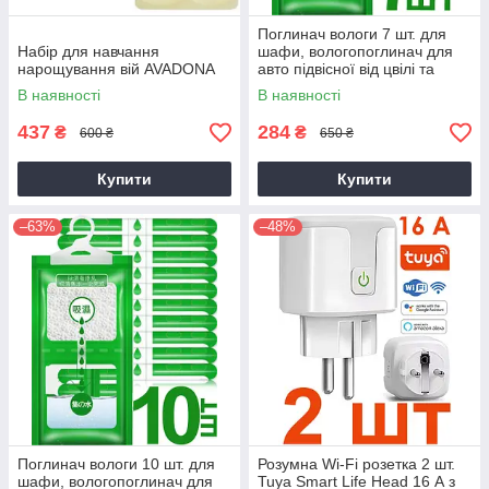
Поглинач вологи 7 шт. для
Набір для навчання
шафи, вологопоглинач для
нарощування вій AVADONA
авто підвісної від цвілі та
вологи з антигрибковим
В наявності
В наявності
ефектом, нейтралізатор
437
284
₴
₴
600 ₴
650 ₴
Купити
Купити
–63%
–48%
Поглинач вологи 10 шт. для
Розумна Wi-Fi розетка 2 шт.
шафи, вологопоглинач для
Tuya Smart Life Head 16 А з