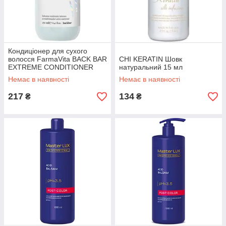
Кондиціонер для сухого
волосся FarmaVita BACK BAR
CHI KERATIN Шовк
EXTREME CONDITIONER
натуральний 15 мл
N°06 - Avocado and Wheat
Немає в наявності
Немає в наявності
250мл
217
134
₴
₴