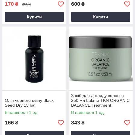
170
600
₴
₴
200 ₴
Купити
Купити
Засіб для догляду волосся
Олія чорного кміну Black
250 мл Lakme TKN ORGANIC
Seed Dry 15 мл
BALANCE Treatment
AVADONA
В наявності 1 од.
В наявності 1 од.
166
843
₴
₴