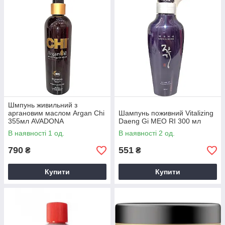
Шмпунь живильний з
аргановим маслом Argan Chi
Шампунь поживний Vitalizing
355мл AVADONA
Daeng Gi MEO RI 300 мл
В наявності 1 од.
В наявності 2 од.
790
551
₴
₴
Купити
Купити