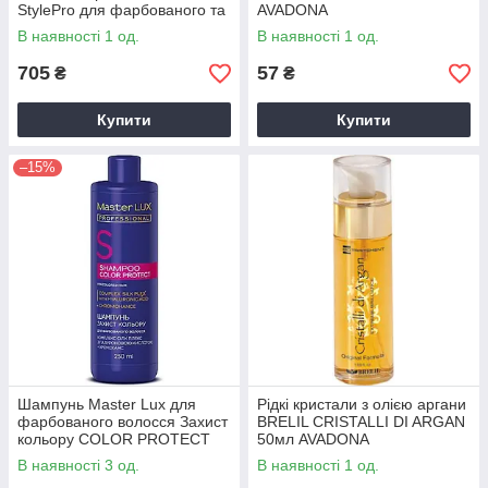
StylePro для фарбованого та
AVADONA
нормального волосся 1 л
В наявності 1 од.
В наявності 1 од.
AVADONA
705
57
₴
₴
Купити
Купити
–15%
Шампунь Master Lux для
Рідкі кристали з олією аргани
фарбованого волосся Захист
BRELIL CRISTALLI DI ARGAN
кольору COLOR PROTECT
50мл AVADONA
250 мл AVADONA
В наявності 3 од.
В наявності 1 од.