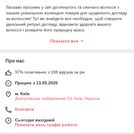
Ласкаво просимо у світ доглянутого та сяючого волосся з
нашою унікальною колекцією товарів для щоденного догляду
за волоссям! Тут ви знайдете все необхідне, щоб створити
ідеальний ритуал догляду, відновити здоров'я вашого
волосся і розкрити його природну красу.
Щоденний догляд за волоссям - турбота і любов до ваших
Показати все
локонів:
Ми пропонуємо вам найефективніші та інноваційні продукти
для щоденного догляду, які допоможуть вам досягти
Про нас
результатів салонної якості прямо у себе вдома. Присвятіть
своєму волоссю всього кілька хвилин кожен день, і вони
97% позитивних з 188 відгуків за рік
винагородять вас своїм здоров'ям та красою.
Наші товари для щоденного догляду - якість та результат:
Працює з 13.05.2020
Зволоження та харчування: Наша колекція включає
м. Київ
шампуні та кондиціонери з унікальними формулами, які
Днепровская набережная 23, Київ, Україна
зволожують і живлять волосся, роблячи його м'яким,
шовковистим і блискучим.
Контакти
Захист від пошкоджень: Ми пропонуємо спеціальні засоби
Сьогодні вихідний
захисту волосся від шкідливого впливу навколишнього
Показати весь графік роботи
середовища, ультрафіолету та термічних інструментів.