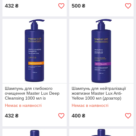
432
500
₴
₴
Шампунь для глибокого
Шампунь для нейтралізації
очищення Master Lux Deep
жовтизни Master Lux Anti-
Cleansing 1000 мл із
Yellow 1000 мл (дозатор)
дозатором AVADONA
AVADONA
Немає в наявності
Немає в наявності
432
400
₴
₴