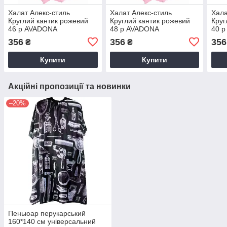
Халат Алекс-стиль
Халат Алекс-стиль
Хала
Круглий кантик рожевий
Круглий кантик рожевий
Круг
46 р AVADONA
48 р AVADONA
40 
356
356
356
₴
₴
Купити
Купити
Акційні пропозиції та новинки
–20%
Пеньюар перукарський
160*140 см універсальний