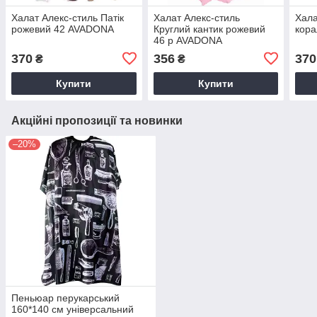
Халат Алекс-стиль Патік
Халат Алекс-стиль
Хала
рожевий 42 AVADONA
Круглий кантик рожевий
кор
46 р AVADONA
370
356
370
₴
₴
Купити
Купити
Акційні пропозиції та новинки
–20%
Пеньюар перукарський
160*140 см універсальний