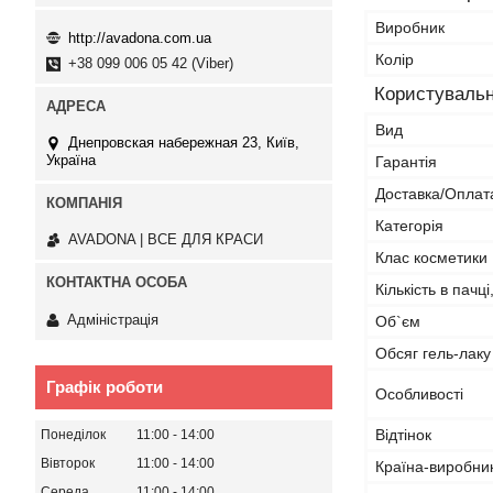
Виробник
http://avadona.com.ua
Колір
+38 099 006 05 42 (Viber)
Користувальн
Вид
Днепровская набережная 23, Київ,
Україна
Гарантія
Доставка/Оплат
Категорія
AVADONA | ВСЕ ДЛЯ КРАСИ
Клас косметики
Кількість в пачці
Адміністрація
Об`єм
Обсяг гель-лаку
Графік роботи
Особливості
Відтінок
Понеділок
11:00
14:00
Вівторок
11:00
14:00
Країна-виробни
Середа
11:00
14:00