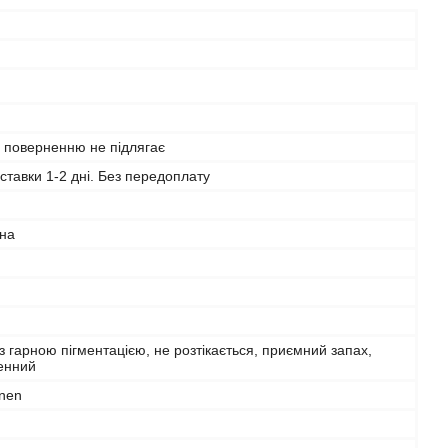
 поверненню не підлягає
ставки 1-2 дні. Без передоплату
на
із гарною пігментацією, не розтікається, приємний запах,
енний
nen