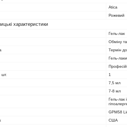
Atica
Рожевий
ицькі характеристики
Гель-лак
Обміну та
а
Термін до
Гель-лаки
Професій
, шт.
1
7,5 мл
7-8 мл
Гель-лак 
гіпоалерг
GPM58 Li
к
США