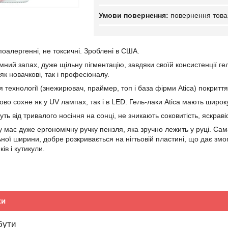
повернення това
іпоалергенні, не токсичні. Зроблені в США.
ий запах, дуже щільну пігментацію, завдяки своїй консистенції гель
к новачкові, так і професіоналу.
 технології (знежирювач, праймер, топ і база фірми Atica) покриття 
во сохне як у UV лампах, так і в LED. Гель-лаки Atica мають широку
ть від тривалого носіння на сонці, не зникають соковитість, яскравіс
у має дуже ергономічну ручку пензля, яка зручно лежить у руці. Сам
ьної ширини, добре розкривається на нігтьовій пластині, що дає змо
ів і кутикули.
ки
бути