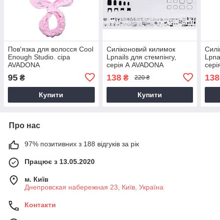
Пов'язка для волосся Cool
Силіконовий килимок
Силі
Enough Studio. сіра
Lpnails для стемпінгу,
Lpna
AVADONA
серія А AVADONA
сер
95
138
138
₴
₴
220 ₴
Купити
Купити
Про нас
97% позитивних з 188 відгуків за рік
Працює з 13.05.2020
м. Київ
Днепровская набережная 23, Київ, Україна
Контакти