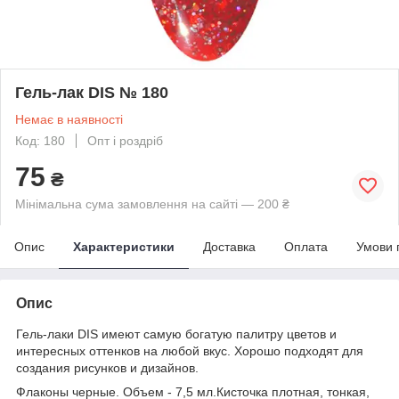
Гель-лак DIS № 180
Немає в наявності
Код: 180
Опт і роздріб
75
₴
Мінімальна сума замовлення на сайті — 200 ₴
Опис
Характеристики
Доставка
Оплата
Умови 
Опис
Гель-лаки DIS имеют самую богатую палитру цветов и
интересных оттенков на любой вкус. Хорошо подходят для
создания рисунков и дизайнов.
Флаконы черные. Объем - 7,5 мл.Кисточка плотная, тонкая,