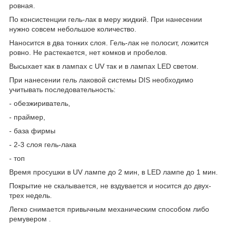
ровная.
По консистенции гель-лак в меру жидкий. При нанесении
нужно совсем небольшое количество.
Наносится в два тонких слоя. Гель-лак не полосит, ложится
ровно. Не растекается, нет комков и пробелов.
Высыхает как в лампах с UV так и в лампах LED светом.
При нанесении гель лаковой системы DIS необходимо
учитывать последовательность:
- обезжириватель,
- праймер,
- база фирмы
- 2-3 слоя гель-лака
- топ
Время просушки в UV лампе до 2 мин, в LED лампе до 1 мин.
Покрытие не скалывается, не вздувается и носится до двух-
трех недель.
Легко снимается привычным механическим способом либо
ремувером .