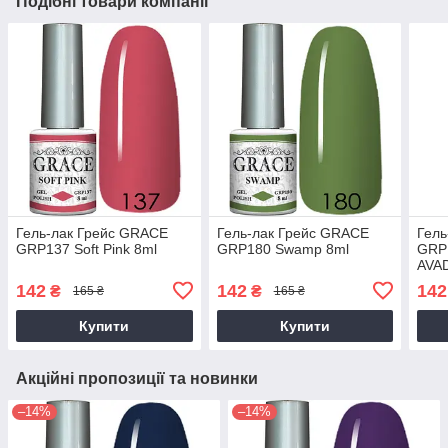
Подібні товари компанії
Гель-лак Грейс GRACE
Гель-лак Грейс GRACE
Гель
GRP137 Soft Pink 8ml
GRP180 Swamp 8ml
GRP1
AVA
142
142
142
₴
₴
165 ₴
165 ₴
Купити
Купити
Акційні пропозиції та новинки
–14%
–14%