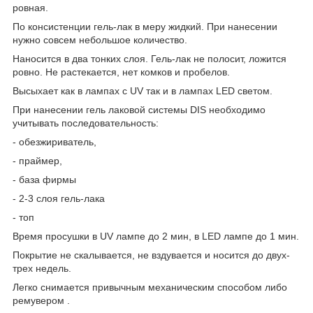
ровная.
По консистенции гель-лак в меру жидкий. При нанесении
нужно совсем небольшое количество.
Наносится в два тонких слоя. Гель-лак не полосит, ложится
ровно. Не растекается, нет комков и пробелов.
Высыхает как в лампах с UV так и в лампах LED светом.
При нанесении гель лаковой системы DIS необходимо
учитывать последовательность:
- обезжириватель,
- праймер,
- база фирмы
- 2-3 слоя гель-лака
- топ
Время просушки в UV лампе до 2 мин, в LED лампе до 1 мин.
Покрытие не скалывается, не вздувается и носится до двух-
трех недель.
Легко снимается привычным механическим способом либо
ремувером .