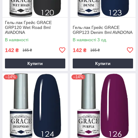
Гель-лак Грейс GRACE
GRP120 Wet Road 8ml
Гель-лак Грейс GRACE
AVADONA
GRP123 Denim 8ml AVADONA
В наявності
В наявності 3 од.
142
142
₴
₴
165 ₴
165 ₴
Купити
Купити
–14%
–14%