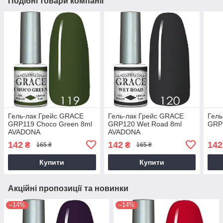
Подібні товари компанії
Гель-лак Грейс GRACE
Гель-лак Грейс GRACE
Гель
GRP119 Choco Green 8ml
GRP120 Wet Road 8ml
GRP1
AVADONA
AVADONA
142
142
142
₴
₴
165 ₴
165 ₴
Купити
Купити
Акційні пропозиції та новинки
–14%
–14%