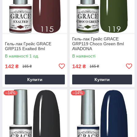
Гель-лак Грейс GRACE
Гель-лак Грейс GRACE
GRP119 Choco Green 8ml
GRP115 Exalted 8ml
AVADONA
В наявності 1 од.
В наявності
142
142
₴
₴
165 ₴
165 ₴
Купити
Купити
–14%
–14%