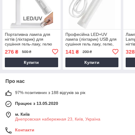
Портативна лампа для
Професійна LED+UV
Ламп
нігтів (ліхтарик) для
лампа (ліхтарик) USB для
Lamp
сушіння гель-лаку, гелю
сушіння гель лаку, гелю,
нігт
для нігтів, прихвату з
прихвату AVADONA
48W 
276
141
328
₴
₴
500 ₴
200 ₴
акумулятором із
AVA
підставкою
Купити
Купити
Про нас
97% позитивних з 188 відгуків за рік
Працює з 13.05.2020
м. Київ
Днепровская набережная 23, Київ, Україна
Контакти