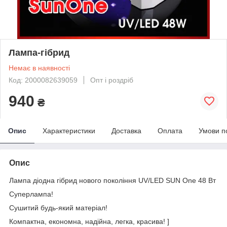
Лампа-гібрид
Немає в наявності
Код: 2000082639059
Опт і роздріб
940
₴
Опис
Характеристики
Доставка
Оплата
Умови п
Опис
Лампа діодна гібрид нового покоління UV/LED SUN One 48 Вт
Суперлампа!
Сушитий будь-який матеріал!
Компактна, економна, надійна, легка, красива! ]