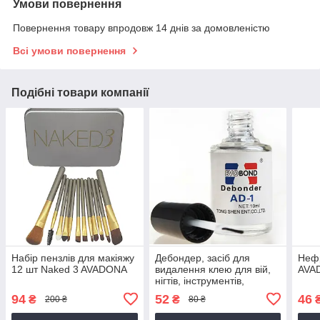
Умови повернення
Повернення товару впродовж 14 днів за домовленістю
Всі умови повернення
Подібні товари компанії
Набір пензлів для макіяжу
Дебондер, засіб для
Нефр
12 шт Naked 3 AVADONA
видалення клею для вій,
AVA
нігтів, інструментів,
Debonder EvoBond AD-1,
94
52
46
₴
₴
200 ₴
80 ₴
10 мл AVADONA