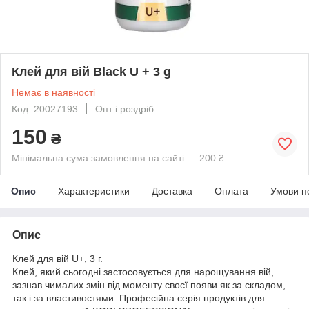
Клей для вій Black U + 3 g
Немає в наявності
Код: 20027193
Опт і роздріб
150
₴
Мінімальна сума замовлення на сайті — 200 ₴
Опис
Характеристики
Доставка
Оплата
Умови п
Опис
Клей для вій U+, 3 г.
Клей, який сьогодні застосовується для нарощування вій,
зазнав чималих змін від моменту своєї появи як за складом,
так і за властивостями. Професійна серія продуктів для