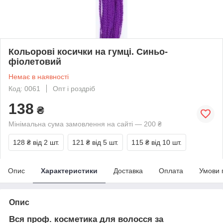
Кольорові косички на гумці. Синьо-
фіолетовий
Немає в наявності
Код: 0061
Опт і роздріб
138
₴
Мінімальна сума замовлення на сайті — 200 ₴
128 ₴
від 2 шт.
121 ₴
від 5 шт.
115 ₴
від 10 шт.
Опис
Характеристики
Доставка
Оплата
Умови 
Опис
Вся проф. косметика для волосся за