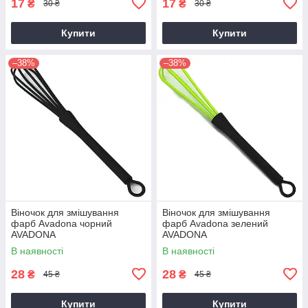
17
17
₴
₴
30 ₴
30 ₴
Купити
Купити
–38%
–38%
Віночок для змішування
Віночок для змішування
фарб Avadona чорний
фарб Avadona зелений
AVADONA
AVADONA
В наявності
В наявності
28
28
₴
₴
45 ₴
45 ₴
Купити
Купити