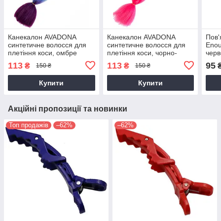
Канекалон AVADONA
Канекалон AVADONA
Пов'
синтетичне волосся для
синтетичне волосся для
Enou
плетіння коси, омбре
плетіння коси, чорно-
чер
веселка з фіолетовим
малиновий.
113
113
95
₴
₴
150 ₴
150 ₴
Купити
Купити
Акційні пропозиції та новинки
Топ продажів
–62%
–62%