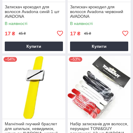
Затискач крокодил для
Затискач крокодил для
волосся Avadona синій 1 шт
волосся Avadona червоний
AVADONA
AVADONA
В наявності
В наявності
17
17
₴
₴
45 ₴
45 ₴
Купити
Купити
–54%
–53%
Магнітний гнучкий браслет
Набір затискачів для волосся,
для шпильок, невидимок,
перукарні TONI&GUY