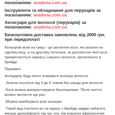
посиланням:
avadona.com.ua
Інструменти та обладнання для перукарів за
посиланням:
avadona.com.ua
Аксесуари для волосся (перукарів) за
посиланням:
avadona.com.ua
Безкоштовна доставка замовлень від 2000 грн.
при передоплаті
Кольорові кіски на гумці - це заплетені коси, які запаяні на
одному кінці, а на другому петелька, за допомогою якої коса
прикріплюється каркасу з вашого волосся, заплетеного в
брейди.
Переваги:
володарку будь-якого яскравого кольору волосся.
-Зачіска носиться від 3 до 6 тижнів без шкоди для волосся.
-Коси можна використовувати багаторазово. Після зняття
можна заплести ще раз.
-Можна комбінувати різні кольори.
-Такий вид плетіння кіс на каркас з брейдів завдає набагато
менше дискомфорту під час сну, ніж класичні афрокосички.