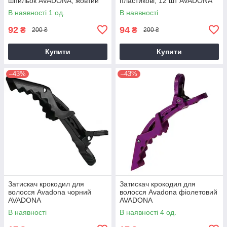
шпильок AVADONA, жовтий
пластикові, 12 шт AVADONA
В наявності 1 од.
В наявності
92
94
₴
₴
200 ₴
200 ₴
Купити
Купити
–43%
–43%
Затискач крокодил для
Затискач крокодил для
волосся Avadona чорний
волосся Avadona фіолетовий
AVADONA
AVADONA
В наявності
В наявності 4 од.