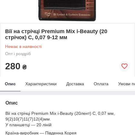
Вії на стрічці Premium Mix i-Beauty (20
стрічок) C, 0,07 9-12 мм
Немає в наявності
Опт і роздріб
280
₴
Опис
Характеристики
Доставка
Оплата
Умови п
Опис
Вії на стрічці Premium Mix i-Beauty (20лент) C, 0,07 мм,
9(2)10(7)11(7)12(4)мм.
У планшетці — 20 ліній
Країна-виробник — Південна Корея