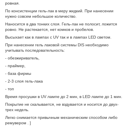
ровная.
По консистенции гель-лак в меру жидкий. При нанесении
нужно совсем небольшое количество.
Наносится в два тонких слоя. Гель-лак не полосит, ложится
ровно. Не растекается, нет комков и пробелов.
Высыхает как в лампах с UV так и в лампах LED светом.
При нанесении гель лаковой системы DIS необходимо
учитывать последовательность:
- обезжириватель,
- праймер,
- база фирмы
- 2-3 слоя гель-лака
- топ
Время просушки в UV лампе до 2 мин, в LED лампе до 1 мин.
Покрытие не скалывается, не вздувается и носится до двух-
трех недель.
Легко снимается привычным механическим способом либо
ремувером . ]