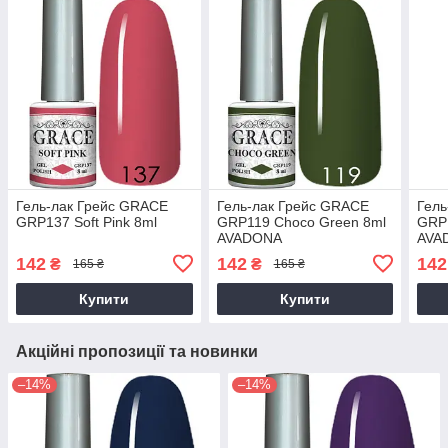
Гель-лак Грейс GRACE
Гель-лак Грейс GRACE
Гель
GRP137 Soft Pink 8ml
GRP119 Choco Green 8ml
GRP
AVADONA
AVA
142
142
142
₴
₴
165 ₴
165 ₴
Купити
Купити
Акційні пропозиції та новинки
–14%
–14%