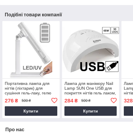
Подібні товари компанії
Портативна лампа для
Лампа для манікюру Nail
Ламп
нігтів (ліхтарик) для
Lamp SUN One USB для
Lamp
сушіння гель-лаку, гелю
покриття нігтів гель лаком,
нігт
для нігтів, прихвату з
гелем 48W UV/LED White
48W 
276
284
328
₴
₴
500 ₴
500 ₴
акумулятором із
AVADONA
AVA
підставкою
Купити
Купити
Про нас