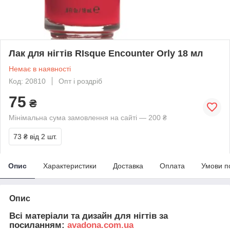
Лак для нігтів RIsque Encounter Orly 18 мл
Немає в наявності
Код: 20810
Опт і роздріб
75
₴
Мінімальна сума замовлення на сайті — 200 ₴
73 ₴
від 2 шт.
Опис
Характеристики
Доставка
Оплата
Умови п
Опис
Всі матеріали та дизайн для нігтів за
посиланням:
avadona.com.ua