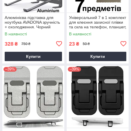
Алюмінієва підставка для
Універсальний 7 в 1 комплект
ноутбука AVADONA зручність
для клеєння захисної плівки
+ охолодження. Чорний
та скла на телефон, планшет,
смартфон, екран
В наявності
В наявності
328
23
₴
₴
750 ₴
50 ₴
Купити
Купити
–39%
–39%