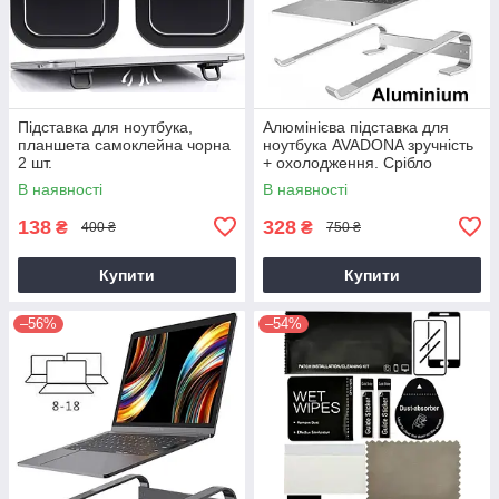
Підставка для ноутбука,
Алюмінієва підставка для
планшета самоклейна чорна
ноутбука AVADONA зручність
2 шт.
+ охолодження. Срібло
В наявності
В наявності
138
328
₴
₴
400 ₴
750 ₴
Купити
Купити
–56%
–54%