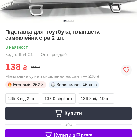
Підставка для ноутбука, планшета
самоклейна сіра 2 шт.
В наявності
Код: ст8п4 С1
Опт і роздріб
138
₴
400 ₴
Мінімальна сума замовлення на сайті — 200 ₴
Економія
262 ₴
Залишилось
46 днів
135 ₴
від 2 шт.
132 ₴
від 5 шт.
128 ₴
від 10 шт.
Купити
або
Купити з