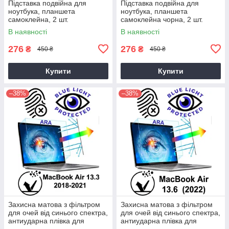
Підставка подвійна для
Підставка подвійна для
ноутбука, планшета
ноутбука, планшета
самоклейна, 2 шт.
самоклейна чорна, 2 шт.
В наявності
В наявності
276
276
₴
₴
450 ₴
450 ₴
Купити
Купити
–38%
–38%
Захисна матова з фільтром
Захисна матова з фільтром
для очей від синього спектра,
для очей від синього спектра,
антиударна плівка для
антиударна плівка для
MacBook Air 13.3" (моделі
MacBook Air 13.6" (модель