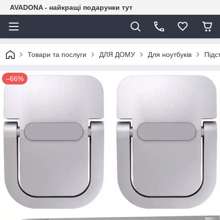
AVADONA - найкращі подарунки тут
Товари та послуги
ДЛЯ ДОМУ
Для ноутбуків
Підс
–66%