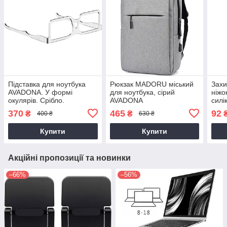
Підставка для ноутбука
Рюкзак MADORU міський
Захи
AVADONA. У формі
для ноутбука, сірий
ніжо
окулярів. Срібло.
AVADONA
силік
AVA
370
465
92
₴
₴
400 ₴
630 ₴
Купити
Купити
Акційні пропозиції та новинки
–66%
–56%