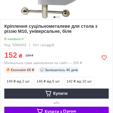
Кріплення суцільнометалеве для стола з
різзю М10, універсальне, біле
В наявності
Код: 0066002
Опт і роздріб
152
₴
220 ₴
Мінімальна сума замовлення на сайті — 200 ₴
Економія
68 ₴
Залишилось
46 днів
149 ₴
від 2 шт.
146 ₴
від 5 шт.
142 ₴
від 10 шт.
Купити
або
Купити з