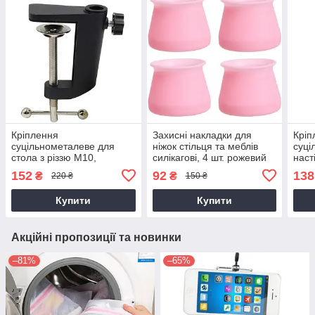
Кріплення
Захисні накладки для
Кріп
суцільнометалеве для
ніжок стільця та меблів
суці
стола з різзю М10,
силікагові, 4 шт. рожевий
наст
універсальне, чорне
AVADONA
AVAD
152
92
138
₴
₴
220 ₴
150 ₴
біле
Купити
Купити
Акційні пропозиції та новинки
–81%
–65%