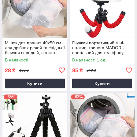
Мішок для прання 40х50 см
Гнучкий портативний міні-
для дрібних речей та спідньої
штатив, тринога MADORU
білизни середній, велика
настільний для телефону,
сітка 1 шт. AVADONA
планшета, червоний
В наявності
В наявності 1 од.
AVADONA
28
85
₴
₴
150 ₴
240 ₴
Купити
Купити
–65%
–63%