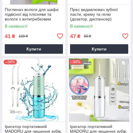
Поглинач вологи для шафи
Прес видавлювач зубної
підвісної від плісняви та
пасти, крему та гелю
вологи з антигрибковим
(дозатор, диспенсер)
ефектом, нейтралізатор
AVADONA
В наявності
В наявності
запаху AVADONA
41
47
₴
₴
100 ₴
80 ₴
Купити
Купити
–34%
–34%
Іригатор портативний
Іригатор портативний
MADORU для чищення зубів,
MADORU для чищення зубів,