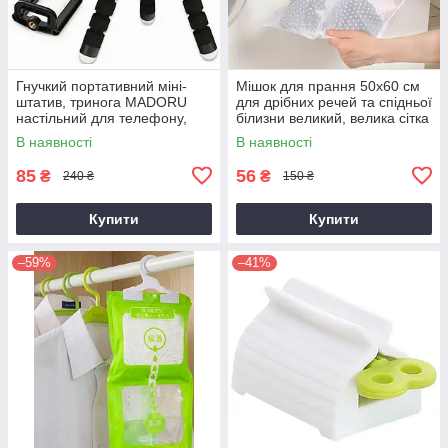
Гнучкий портативний міні-
Мішок для прання 50х60 см
штатив, тринога MADORU
для дрібних речей та спідньої
настільний для телефону,
білизни великий, велика сітка
планшета, чорний. AVADONA
1 шт. AVADONA
В наявності
В наявності
85
56
₴
₴
240 ₴
150 ₴
Купити
Купити
–59%
–41%