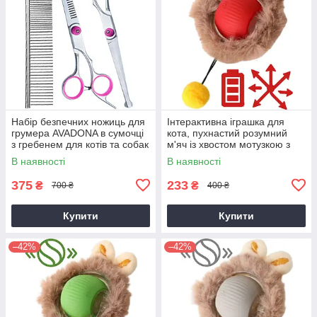
Набір безпечних ножиць для
Інтерактивна іграшка для
грумера AVADONA в сумочці
кота, пухнастий розумний
з гребенем для котів та собак
м'яч із хвостом мотузкою з
4 предмети
імітацією миші, тихий,
В наявності
В наявності
автоматичний,
375
233
₴
₴
700 ₴
400 ₴
Купити
Купити
–42%
–42%