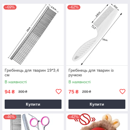
–69%
–62%
Гребінець для тварин 19*3,4
Гребінець для тварин із
см
ручкою
В наявності
В наявності
94
75
₴
₴
300 ₴
200 ₴
Купити
Купити
–46%
–42%