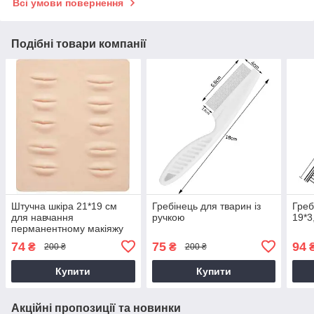
Всі умови повернення
Подібні товари компанії
Штучна шкіра 21*19 см
Гребінець для тварин із
Греб
для навчання
ручкою
19*3
перманентному макіяжу
тату тажа губ, силіконовий
74
75
94
₴
₴
200 ₴
200 ₴
килимок
Купити
Купити
Акційні пропозиції та новинки