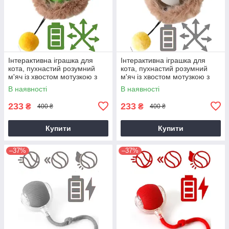
Інтерактивна іграшка для
Інтерактивна іграшка для
кота, пухнастий розумний
кота, пухнастий розумний
м'яч із хвостом мотузкою з
м'яч із хвостом мотузкою з
імітацією миші, тихий,
імітацією миші, тихий,
В наявності
В наявності
автоматичний,
автоматичний,
233
233
₴
₴
400 ₴
400 ₴
Купити
Купити
–37%
–37%