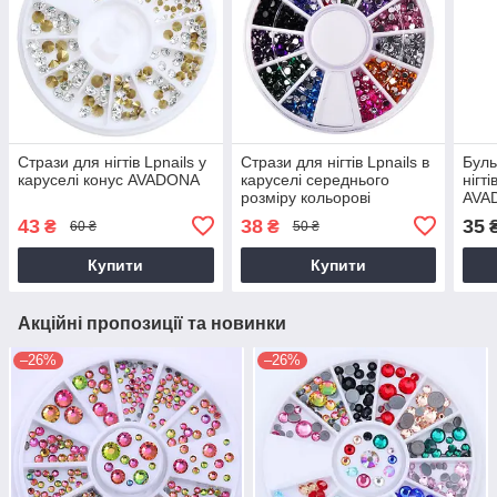
Стрази для нігтів Lpnails у
Стрази для нігтів Lpnails в
Буль
каруселі конус AVADONA
каруселі середнього
нігті
розміру кольорові
AVA
AVADONA
43
38
35
₴
₴
60 ₴
50 ₴
Купити
Купити
Акційні пропозиції та новинки
–26%
–26%