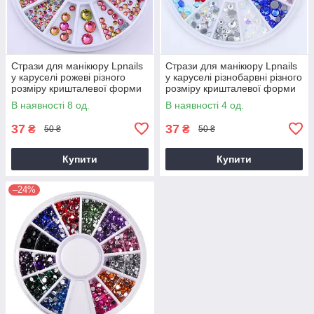
Стрази для манікюру Lpnails
Стрази для манікюру Lpnails
у каруселі рожеві різного
у каруселі різнобарвні різного
розміру кришталевої форми
розміру кришталевої форми
В наявності 8 од.
В наявності 4 од.
37
37
₴
₴
50 ₴
50 ₴
Купити
Купити
–24%