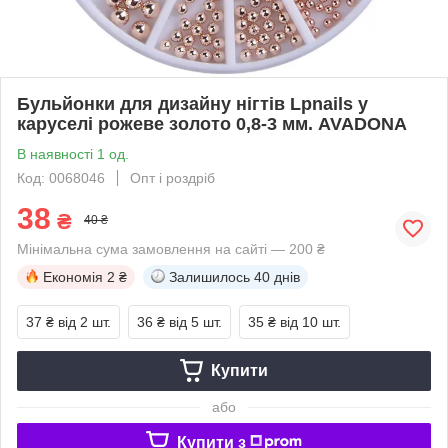
Бульйонки для дизайну нігтів Lpnails у
каруселі рожеве золото 0,8-3 мм. AVADONA
В наявності 1 од.
Код: 0068046
Опт і роздріб
38
₴
40 ₴
Мінімальна сума замовлення на сайті — 200 ₴
Економія
2 ₴
Залишилось
40 днів
37 ₴
від 2 шт.
36 ₴
від 5 шт.
35 ₴
від 10 шт.
Купити
або
Купити з