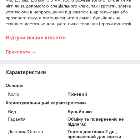
мм, 1,5 мм, 2,0 мм, 3,0 мм. Колір рожеве золото. їх клеїти на
нігті як за допомогою спеціального клею, так і кріпити, злегка
утоплюючи в непросушений під лампою шар гель-лаку або
прозорого лаку, а потім висушити в лампі. бульйонок не
складно, достатньо для цього лише терпіння і трохи фантазії.
Відгуки наших клієнтів
Приховати
Характеристики
Основні
Колір
Рожевий
Користувальницькі характеристики
Вид
Бульйонки
Гарантія
Обміну та поверненню не
підлягає
Доставка/Оплата
Термін доставки 2 дні,
призначений для картки