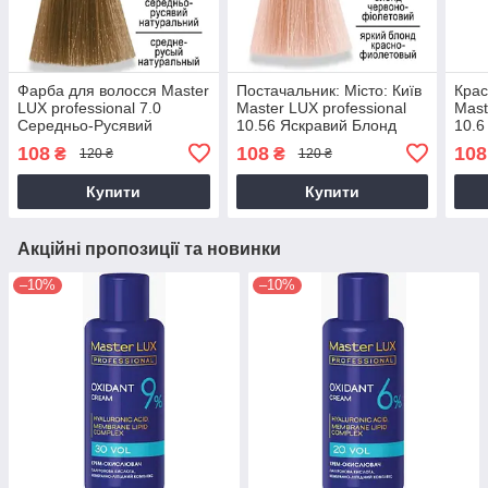
Фарба для волосся Master
Постачальник: Місто: Київ
Крас
LUX professional 7.0
Master LUX professional
Mast
Середньо-Русявий
10.56 Яскравий Блонд
10.6
Натуральний 60мл
Червоно-Фіолетовий 60мл
Фіол
108
108
108
₴
₴
120 ₴
120 ₴
AVADONA
Купити
Купити
Акційні пропозиції та новинки
–10%
–10%