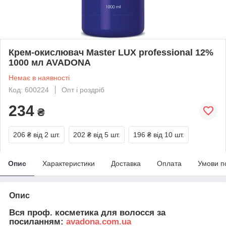
Крем-окислювач Master LUX professional 12%
1000 мл AVADONA
Немає в наявності
Код: 600224
Опт і роздріб
234
₴
206 ₴
від 2 шт.
202 ₴
від 5 шт.
196 ₴
від 10 шт.
Опис
Характеристики
Доставка
Оплата
Умови п
Опис
Вся проф. косметика для волосся за
посиланням:
avadona.com.ua