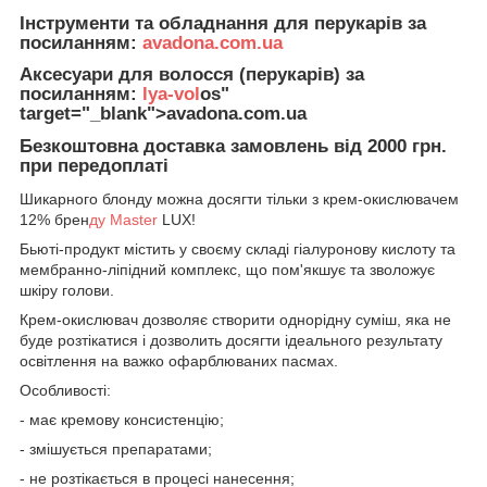
Інструменти та обладнання для перукарів за
посиланням:
avadona.com.ua
Аксесуари для волосся (перукарів) за
посиланням:
lya-vol
os"
target="_blank">avadona.com.ua
Безкоштовна доставка замовлень від 2000 грн.
при передоплаті
Шикарного блонду можна досягти тільки з крем-окислювачем
12% брен
ду Master
LUX!
Бьюті-продукт містить у своєму складі гіалуронову кислоту та
мембранно-ліпідний комплекс, що пом'якшує та зволожує
шкіру голови.
Крем-окислювач дозволяє створити однорідну суміш, яка не
буде розтікатися і дозволить досягти ідеального результату
освітлення на важко офарблюваних пасмах.
Особливості:
- має кремову консистенцію;
- змішується препаратами;
- не розтікається в процесі нанесення;