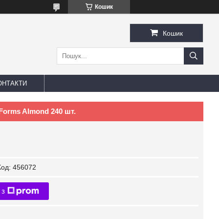
Кошик
Кошик
ОНТАКТИ
 Forms Almond 240 шт.
Код:
456072
 з