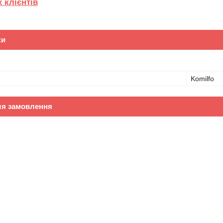
 клієнтів
ки
Komilfo
ля замовлення