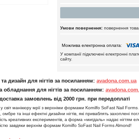
повернення това
У компанії підключені електронні пла
сайту.
 та дизайн для нігтів за посиланням:
avadona.com.ua
та обладнання для нігтів за посиланням:
avadona.com.
оставка замовлень від 2000 грн. при передоплаті
у світ манікюру мрії з верхніми формами Komilfo SoFast Nail For
 омбре та інші ефектні дизайни нігтів, які приваблять захоплені п
ість креативних експериментів, а форма «мигдаль» надає нігтям ел
гкістю завдяки верхнім формам Komilfo SoFast Nail Forms Almond!