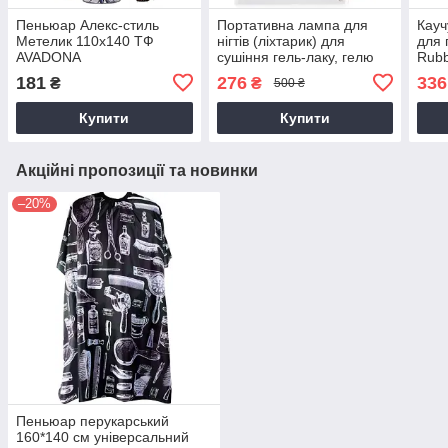
Пеньюар Алекс-стиль
Портативна лампа для
Кауч
Метелик 110х140 ТФ
нігтів (ліхтарик) для
для 
AVADONA
сушіння гель-лаку, гелю
Rubb
для нігтів, прихвату з
AVA
181
276
336
₴
₴
500 ₴
акумулятором із
підставкою
Купити
Купити
Акційні пропозиції та новинки
–20%
Пеньюар перукарський
160*140 см універсальний