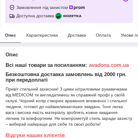
Замовлення під захистом
Доступна доставка
Опис
Характеристики
Доставка
Оплата
Умови п
Опис
Всі наші товари за посиланням:
avadona.com.ua
Безкоштовна доставка замовлень від 2000 грн.
при передоплаті
Привіт стильний захисник! З цими нітриловими рукавичками
від MEDICOM ти виглядатимеш як справжній профі у своїй
галузі. Чорний колір створює враження впевненої і стильної
людини, готової до найвикликаючіших завдань. Їхня легка
вага і висока якість матеріалу зроблять кожне завдання
легким та комфортним. Не компрометуй стиль заради захисту
– вибирай найкраще для себе та своєї роботи!
Відгуки наших клієнтів