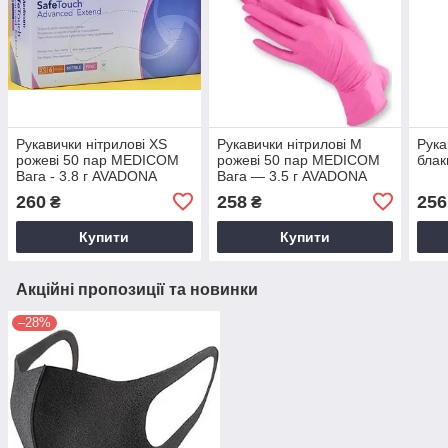
Рукавички нітрилові XS
Рукавички нітрилові M
Рука
рожеві 50 пар MEDICOM
рожеві 50 пар MEDICOM
блак
Вага - 3.8 г AVADONA
Вага — 3.5 г AVADONA
260
258
256
₴
₴
Купити
Купити
Акційні пропозиції та новинки
–28%