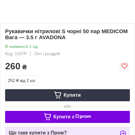
Рукавички нітрилові S чорні 50 пар MEDICOM
Вага — 3.5 г AVADONA
В наявності 1 од.
Код: 1187P
Опт і роздріб
260
₴
252 ₴
від 2 шт.
Купити
або
Купити з
Що таке купити з Пром?