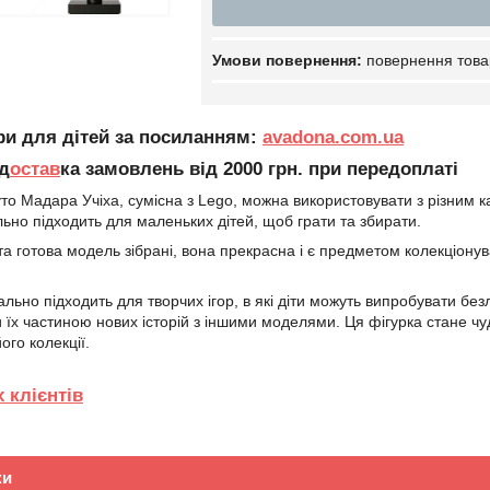
повернення това
ри для дітей за посиланням:
avadona.com.ua
д
остав
ка замовлень від 2000 грн. при передоплаті
уто Мадара Учіха, сумісна з Lego, можна використовувати з різним 
льно підходить для маленьких дітей, щоб грати та збирати.
та готова модель зібрані, вона прекрасна і є предметом колекціону
ально підходить для творчих ігор, в які діти можуть випробувати б
и їх частиною нових історій з іншими моделями. Ця фігурка стане 
ого колекції.
 клієнтів
ки