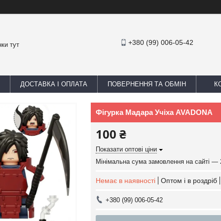
+380 (99) 006-05-42
ки тут
ДОСТАВКА І ОПЛАТА
ПОВЕРНЕННЯ ТА ОБМІН
К
Фігурка Мадара Учіха AVADONA
100 ₴
Показати оптові ціни
Мінімальна сума замовлення на сайті — 
Немає в наявності
Оптом і в роздріб
+380 (99) 006-05-42