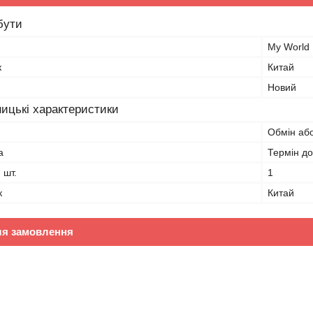
бути
My World
к
Китай
Новий
ицькі характеристики
Обмін або
а
Термін до
, шт.
1
к
Китай
ля замовлення