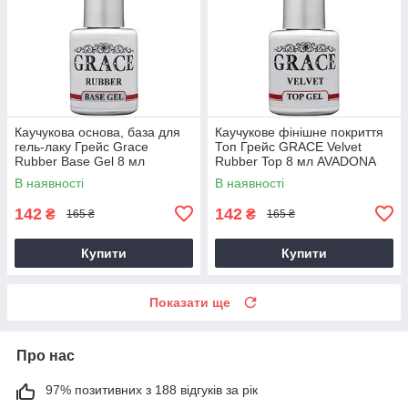
Каучукова основа, база для
Каучукове фінішне покриття
гель-лаку Грейс Grace
Топ Грейс GRACE Velvet
Rubber Base Gel 8 мл
Rubber Top 8 мл AVADONA
AVADONA
В наявності
В наявності
142
142
₴
₴
165 ₴
165 ₴
Купити
Купити
Показати ще
Про нас
97% позитивних з 188 відгуків за рік