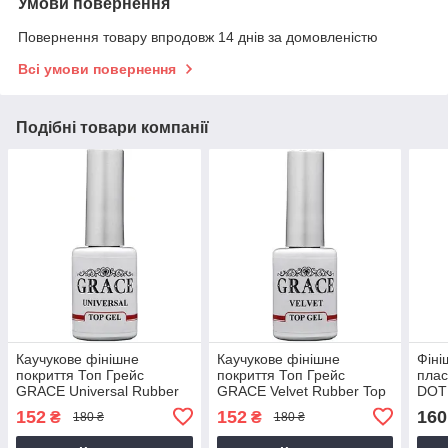
Умови повернення
Повернення товару впродовж 14 днів за домовленістю
Всі умови повернення
Подібні товари компанії
Каучукове фінішне
Каучукове фінішне
Фіні
покриття Топ Грейс
покриття Топ Грейс
плас
GRACE Universal Rubber
GRACE Velvet Rubber Top
DOT 
Top 10 мл AVADONA
10 мл AVADONA
AVA
152
152
160
₴
₴
180 ₴
180 ₴