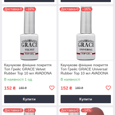
Доставка-0
–16%
Доставка-0
–16%
Каучукове фінішне покриття
Каучукове фінішне покриття
Топ Грейс GRACE Velvet
Топ Грейс GRACE Universal
Rubber Top 10 мл AVADONA
Rubber Top 10 мл AVADONA
В наявності 1 од.
В наявності
152
152
₴
₴
180 ₴
180 ₴
Купити
Купити
Доставка-0
–14%
Доставка-0
–14%