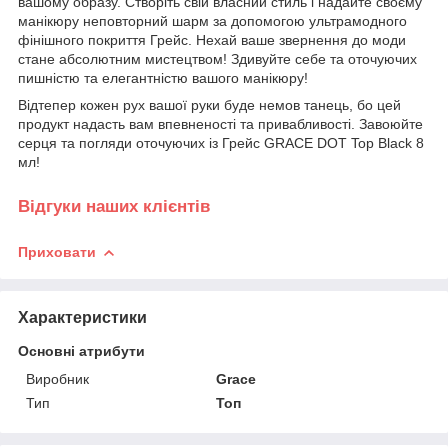
вашому образу. Створіть свій власний стиль і надайте своєму
манікюру неповторний шарм за допомогою ультрамодного
фінішного покриття Грейс. Нехай ваше звернення до моди
стане абсолютним мистецтвом! Здивуйте себе та оточуючих
пишністю та елегантністю вашого манікюру!
Відтепер кожен рух вашої руки буде немов танець, бо цей
продукт надасть вам впевненості та привабливості. Завоюйте
серця та погляди оточуючих із Грейс GRACE DOT Top Black 8
мл!
Відгуки наших клієнтів
Приховати
Характеристики
Основні атрибути
Виробник
Grace
Тип
Топ