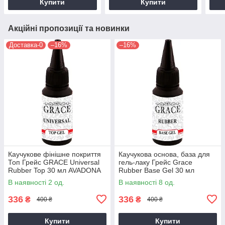
Купити
Купити
Акційні пропозиції та новинки
Доставка-0
–16%
–16%
Каучукове фінішне покриття
Каучукова основа, база для
Топ Грейс GRACE Universal
гель-лаку Грейс Grace
Rubber Top 30 мл AVADONA
Rubber Base Gel 30 мл
AVADONA
В наявності 2 од.
В наявності 8 од.
336
336
₴
₴
400 ₴
400 ₴
Купити
Купити