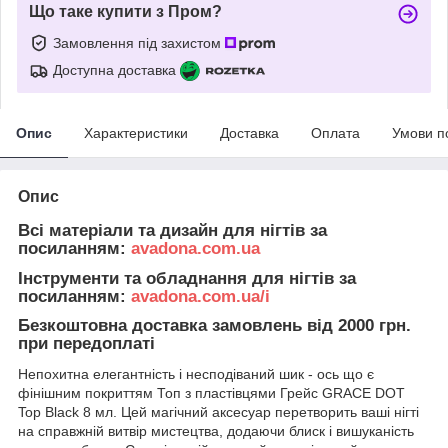
Що таке купити з Пром?
Замовлення під захистом
Доступна доставка
Опис
Характеристики
Доставка
Оплата
Умови п
Опис
Всі матеріали та дизайн для нігтів за
посиланням:
avadona.com.ua
Інструменти та обладнання для нігтів за
посиланням:
avadona.com.ua/i
Безкоштовна доставка замовлень від 2000 грн.
при передоплаті
Непохитна елегантність і несподіваний шик - ось що є
фінішним покриттям Топ з пластівцями Грейс GRACE DOT
Top Black 8 мл. Цей магічний аксесуар перетворить ваші нігті
на справжній витвір мистецтва, додаючи блиск і вишуканість