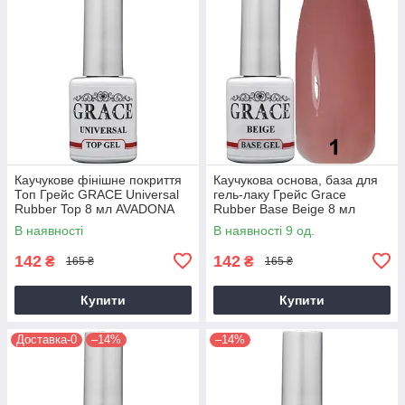
Каучукове фінішне покриття
Каучукова основа, база для
Топ Грейс GRACE Universal
гель-лаку Грейс Grace
Rubber Top 8 мл AVADONA
Rubber Base Beige 8 мл
AVADONA
В наявності
В наявності 9 од.
142
142
₴
₴
165 ₴
165 ₴
Купити
Купити
Доставка-0
–14%
–14%