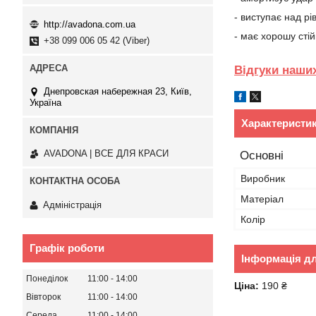
- виступає над р
http://avadona.com.ua
- має хорошу стій
+38 099 006 05 42 (Viber)
Відгуки наших
Днепровская набережная 23, Київ,
Україна
Характеристи
AVADONA | ВСЕ ДЛЯ КРАСИ
Основні
Виробник
Матеріал
Адміністрація
Колір
Графік роботи
Інформація д
Понеділок
11:00
14:00
Ціна:
190 ₴
Вівторок
11:00
14:00
Середа
11:00
14:00