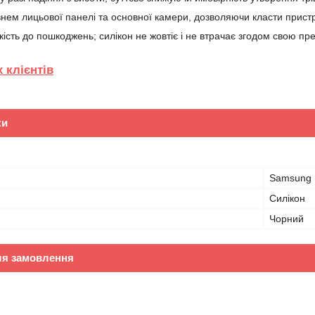
івнем лицьової панелі та основної камери, дозволяючи класти пристр
кість до пошкоджень; силікон не жовтіє і не втрачає згодом свою пр
 клієнтів
ки
Samsung
Силікон
Чорний
ля замовлення