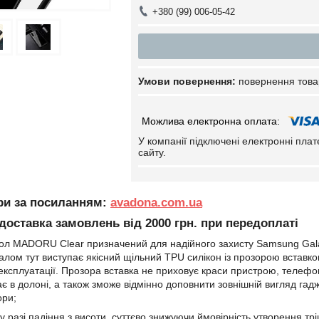
+380 (99) 006-05-42
повернення това
У компанії підключені електронні пла
сайту.
ари за посиланням:
avadona.com.ua
оставка замовлень від 2000 грн. при передоплаті
ол MADORU Clear призначений для надійного захисту Samsung Galax
лом тут виступає якісний щільний TPU силікон із прозорою вставкою 
 експлуатації. Прозора вставка не приховує краси пристрою, телеф
зає в долоні, а також зможе відмінно доповнити зовнішній вигляд 
ори;
у разі падіння з висоти, суттєво знижуючи ймовірність утворення тр