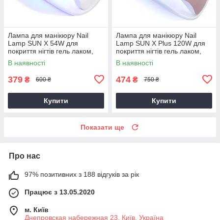
Лампа для манікюру Nail
Лампа для манікюру Nail
Lamp SUN X 54W для
Lamp SUN X Plus 120W для
покриття нігтів гель лаком,
покриття нігтів гель лаком,
гелем UV/LED White
гелем UV/LED Pink AVADONA
В наявності
В наявності
AVADONA
379
474
₴
₴
600 ₴
750 ₴
Купити
Купити
Показати ще
Про нас
97% позитивних з 188 відгуків за рік
Працює з 13.05.2020
м. Київ
Днепровская набережная 23, Київ, Україна