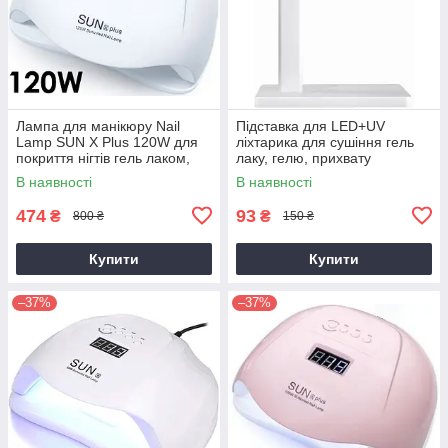
Лампа для манікюру Nail
Підставка для LED+UV
Lamp SUN X Plus 120W для
ліхтарика для сушіння гель
покриття нігтів гель лаком,
лаку, гелю, прихвату
гелем UV/LED White
AVADONA
В наявності
В наявності
AVADONA
474
93
₴
₴
800 ₴
150 ₴
Купити
Купити
–37%
–37%