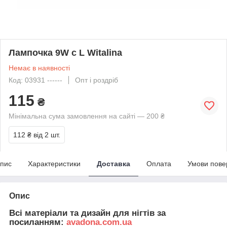
Лампочка 9W c L Witalina
Немає в наявності
Код: 03931 ------
Опт і роздріб
115
₴
Мінімальна сума замовлення на сайті — 200 ₴
112 ₴
від 2 шт.
пис
Характеристики
Доставка
Оплата
Умови пове
Опис
Всі матеріали та дизайн для нігтів за
посиланням:
avadona.com.ua