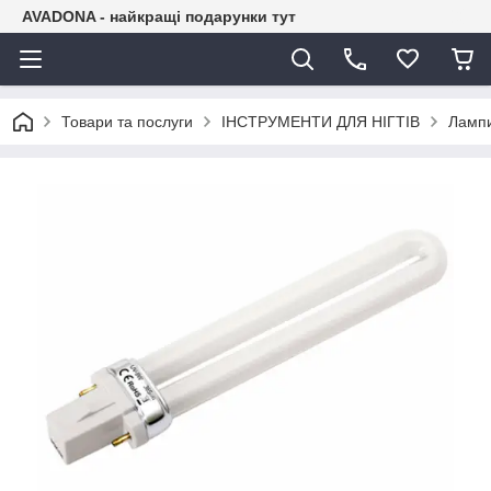
AVADONA - найкращі подарунки тут
Товари та послуги
ІНСТРУМЕНТИ ДЛЯ НІГТІВ
Лампи