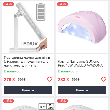
–45%
–43%
Портативна лампа для нігтів
(ліхтарик) для сушіння гель-
Лампа Nail Lamp SUNone
лаку, гелю для нігтів,
Pink 48W UV/LED AVADONA
прихвату з акумулятором із
В наявності
В наявності
підставкою
276
283
₴
₴
500 ₴
500 ₴
Купити
Купити
–43%
–43%