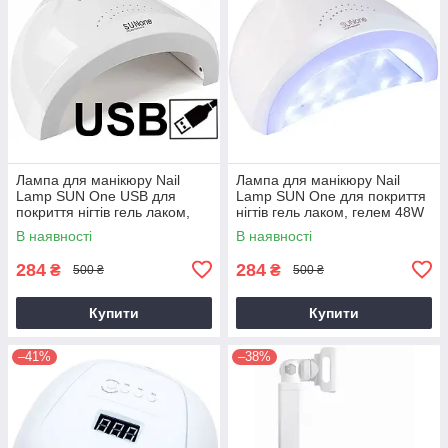
Лампа для манікюру Nail
Лампа для манікюру Nail
Lamp SUN One USB для
Lamp SUN One для покриття
покриття нігтів гель лаком,
нігтів гель лаком, гелем 48W
гелем 48W UV/LED White
UV/LED White AVADONA
В наявності
В наявності
AVADONA
284
284
₴
₴
500 ₴
500 ₴
Купити
Купити
–41%
–38%