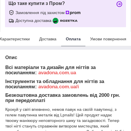
Що таке купити з Пром?
Замовлення під захистом
Доступна доставка
Характеристики
Доставка
Оплата
Умови повернення
Опис
Всі матеріали та дизайн для нігтів за
посиланням:
avadona.com.ua
Інструменти та обладнання для нігтів за
посиланням:
avadona.com.ua/i
Безкоштовна доставка замовлень від 2000 грн.
при передоплаті
Крокуй у світі впевнено, немов павук на своїй павутинці, з
гелем павутинка металік від Lpnails! Цей продукт надає
твоєму манікюру неповторного шику та загадковості. Тепер
твої нігті стануть справжнім витвором мистецтва, який