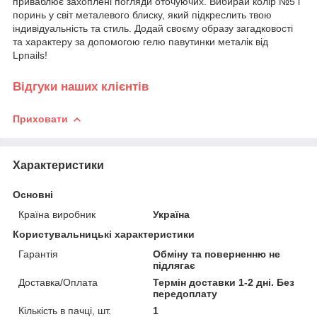
приваблює захоплені погляди оточуючих. Вибирай колір №5 і
поринь у світ металевого блиску, який підкреслить твою
індивідуальність та стиль. Додай своєму образу загадковості
та характеру за допомогою гелю павутинки металік від
Lpnails!
Відгуки наших клієнтів
Приховати
Характеристики
Основні
Країна виробник
Україна
Користувальницькі характеристики
Гарантія
Обміну та поверненню не
підлягає
Доставка/Оплата
Термін доставки 1-2 дні. Без
передоплату
Кількість в пачці, шт.
1