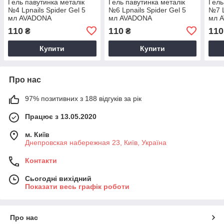
Гель павутинка металік
Гель павутинка металік
Гель
№4 Lpnails Spider Gel 5
№6 Lpnails Spider Gel 5
№7 L
мл AVADONA
мл AVADONA
мл 
110
110
110
₴
₴
Купити
Купити
Про нас
97% позитивних з 188 відгуків за рік
Працює з 13.05.2020
м. Київ
Днепровская набережная 23, Київ, Україна
Контакти
Сьогодні вихідний
Показати весь графік роботи
Про нас