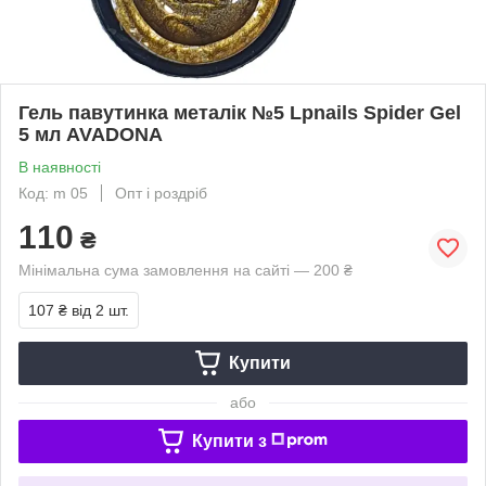
Гель павутинка металік №5 Lpnails Spider Gel
5 мл AVADONA
В наявності
Код: m 05
Опт і роздріб
110
₴
Мінімальна сума замовлення на сайті — 200 ₴
107 ₴
від 2 шт.
Купити
або
Купити з