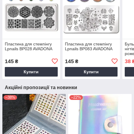
Пластина для стемпінгу
Пластина для стемпінгу
Буль
Lpnails BP028 AVADONA
Lpnails BP083 AVADONA
нігті
роже
AVA
145
145
38
₴
₴
Купити
Купити
Акційні пропозиції та новинки
–38%
–22%