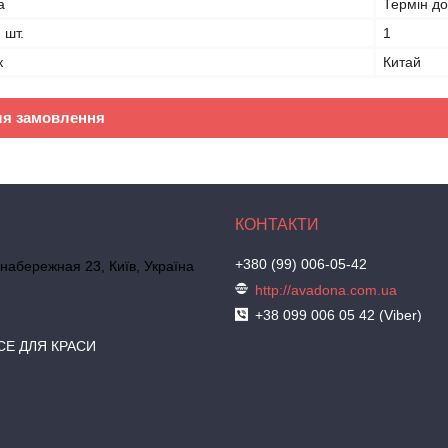
а
Термін до
, шт.
1
к
Китай
ля замовлення
+380 (99) 006-05-42
набережная 23, Київ, Україна
http://avadona.com.ua
+38 099 006 05 42 (Viber)
СЕ ДЛЯ КРАСИ