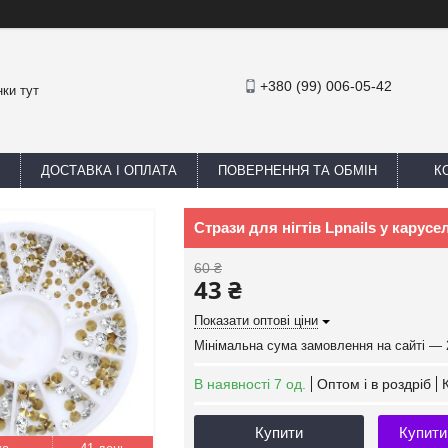
+380 (99) 006-05-42
ки тут
ДОСТАВКА І ОПЛАТА
ПОВЕРНЕННЯ ТА ОБМІН
К
Стрази для нігтів Lpnails у кару
60 ₴
43 ₴
Показати оптові ціни
Мінімальна сума замовлення на сайті — 
В наявності 7 од.
Оптом і в роздріб
Купити
Купити