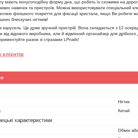
пу мають конусоподібну форму дна, що робить їх схожими на дорого
ливих навичок та пристроїв. Можна використовувати спеціальний к
раплею фінішного покриття для фіксації кристала, якщо Ви робите ма
них блискучих нігтиків!
в карусель. Це дуже зручний пристрій. Вона складається з 12 осеред
ази від відомого виробника, але й відмінний органайзер для дрібного 
ериментуйте разом зі стразами LPnails!
 клієнтів
ки
Нігтик
к
Китай
ицькі характеристики
Обмін або