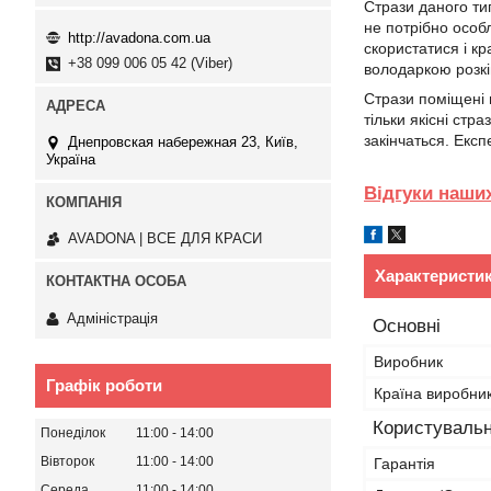
Стрази даного ти
не потрібно особ
http://avadona.com.ua
скористатися і к
+38 099 006 05 42 (Viber)
володаркою розкіш
Стрази поміщені 
тільки якісні стр
закінчаться. Експ
Днепровская набережная 23, Київ,
Україна
Відгуки наших
AVADONA | ВСЕ ДЛЯ КРАСИ
Характеристи
Адміністрація
Основні
Виробник
Графік роботи
Країна виробни
Користувальн
Понеділок
11:00
14:00
Вівторок
11:00
14:00
Гарантія
Середа
11:00
14:00