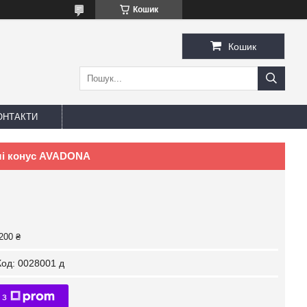
Кошик
Кошик
ОНТАКТИ
селі конус AVADONA
200 ₴
Код:
0028001 д
 з