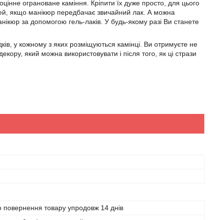
цінне ограноване каміння. Кріпити їх дуже просто, для цього
лей, якщо манікюр передбачає звичайний лак. А можна
нікюр за допомогою гель-лаків. У будь-якому разі Ви станете
ків, у кожному з яких розміщуються камінці. Ви отримуєте не
декору, який можна використовувати і після того, як ці стрази
 повернення товару упродовж 14 днів