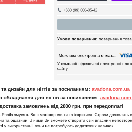
41 день
+380 (99) 006-05-42
повернення това
У компанії підключені електронні пла
сайту.
 та дизайн для нігтів за посиланням:
avadona.com.ua
та обладнання для нігтів за посиланням:
avadona.com.
оставка замовлень від 2000 грн. при передоплаті
 LPnails змусять Ваш манікюр сяяти та іскритися. Стрази дозволять с
й та ошатний. З ними Ви зможете створити свій власний неповторний
ті у використанні, вони не потребують додаткових навичок.