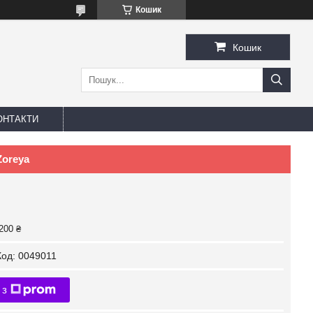
Кошик
Кошик
ОНТАКТИ
Zoreya
200 ₴
Код:
0049011
 з