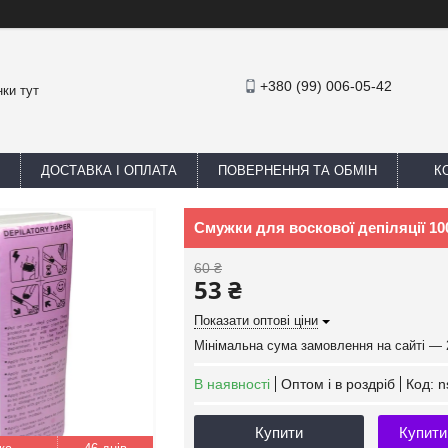
+380 (99) 006-05-42
ки тут
ДОСТАВКА І ОПЛАТА
ПОВЕРНЕННЯ ТА ОБМІН
К
Смужки для воскової депіляції 
60 ₴
53 ₴
Показати оптові ціни
Мінімальна сума замовлення на сайті — 
В наявності
Оптом і в роздріб
Код:
n
Купити
Купити