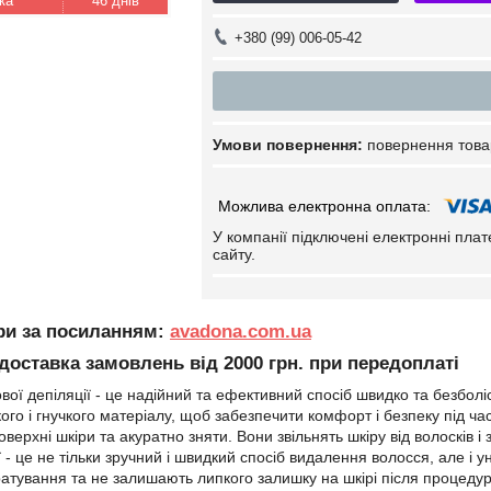
46 днів
+380 (99) 006-05-42
повернення това
У компанії підключені електронні пла
сайту.
ари за посиланням:
avadona.com.ua
оставка замовлень від 2000 грн. при передоплаті
ої депіляції - це надійний та ефективний спосіб швидко та безболіс
якого і гнучкого матеріалу, щоб забезпечити комфорт і безпеку під 
оверхні шкіри та акуратно зняти. Вони звільнять шкіру від волосків 
ї - це не тільки зручний і швидкий спосіб видалення волосся, але і 
атування та не залишають липкого залишку на шкірі після процедур