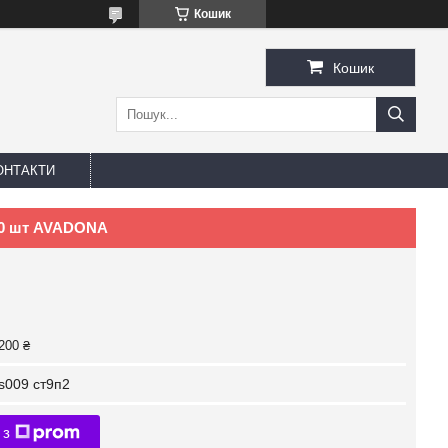
Кошик
Кошик
ОНТАКТИ
100 шт AVADONA
200 ₴
s009 ст9п2
 з