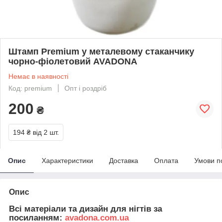
Штамп Premium у металевому стаканчику
чорно-фіолетовий AVADONA
Немає в наявності
Код: premium
Опт і роздріб
200
₴
194 ₴
від 2 шт.
Опис
Характеристики
Доставка
Оплата
Умови п
Опис
Всі матеріали та дизайн для нігтів за
посиланням:
avadona.com.ua