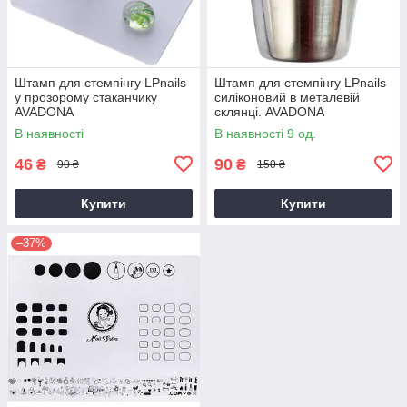
Штамп для стемпінгу LPnails
Штамп для стемпінгу LPnails
у прозорому стаканчику
силіконовий в металевій
AVADONA
склянці. AVADONA
В наявності
В наявності 9 од.
46
90
₴
₴
90 ₴
150 ₴
Купити
Купити
–37%