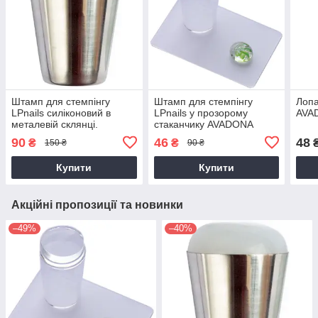
Штамп для стемпінгу
Штамп для стемпінгу
Лопа
LPnails силіконовий в
LPnails у прозорому
AVAD
металевій склянці.
стаканчику AVADONA
AVADONA
90
46
48
₴
₴
150 ₴
90 ₴
Купити
Купити
Акційні пропозиції та новинки
–49%
–40%