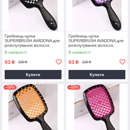
Гребінець-щітка
Гребінець-щітка
SUPERBRUSH AVADONA для
SUPERBRUSH AVADONA для
розплутування волосся,
розплутування волосся,
чорна
фіолетова
В наявності
В наявності
93
93
₴
₴
220 ₴
220 ₴
Купити
Купити
–58%
–58%