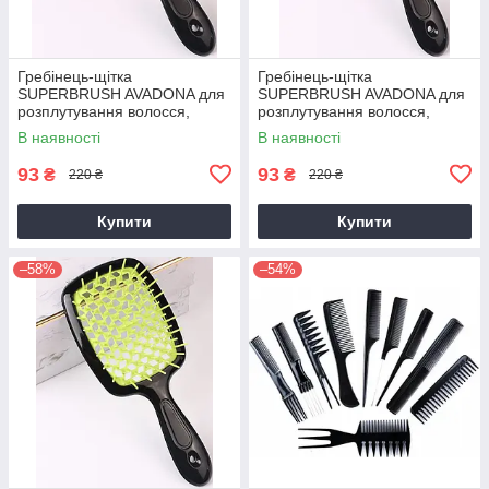
Гребінець-щітка
Гребінець-щітка
SUPERBRUSH AVADONA для
SUPERBRUSH AVADONA для
розплутування волосся,
розплутування волосся,
помаранчева
рожева
В наявності
В наявності
93
93
₴
₴
220 ₴
220 ₴
Купити
Купити
–58%
–54%