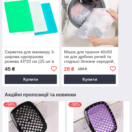
Серветка для манікюру 3-
Мішок для прання 40х50
шарова одноразова
см для дрібних речей та
рожева 43*33 см (25 шт в
спідньої білизни середній,
уп.; 20уп в ящ) AVADONA
велика сітка 1 шт.
45
28
₴
₴
150 ₴
AVADONA
Купити
Купити
Акційні пропозиції та новинки
–58%
–58%