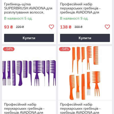
Гребінець-щітка
Професійний набір
SUPERBRUSH AVADONA для
перукарських гребінців -
розплутування волосся,
гребінців AVADONA для
зелена
стрижки, укладання та
В наявності 5 од.
В наявності 9 од.
фарбування волосся, чорний
93
138
₴
₴
220 ₴
300 ₴
Купити
Купити
–54%
–54%
Професійний набір
Професійний набір
перукарських гребінців -
перукарських гребінців -
гребінців AVADONA для
гребінців AVADONA для