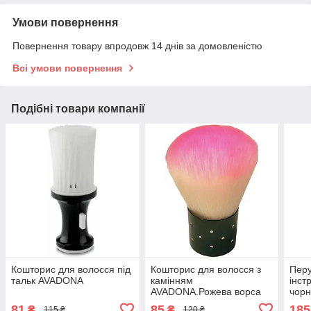
Умови повернення
Повернення товару впродовж 14 днів за домовленістю
Всі умови повернення
Подібні товари компанії
Кошторис для волосся під
Кошторис для волосся з
Перу
тальк AVADONA
камінням
інст
AVADONA.Рожева ворса
чор
81
85
185
₴
₴
115 ₴
120 ₴