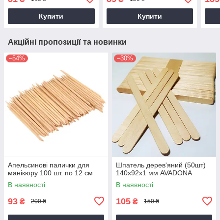
Купити
Купити
Акційні пропозиції та новинки
–54%
–30%
Апельсинові палички для
Шпатель дерев'яний (50шт)
манікюру 100 шт. по 12 см
140х92х1 мм AVADONA
В наявності
В наявності
93
105
₴
₴
200 ₴
150 ₴