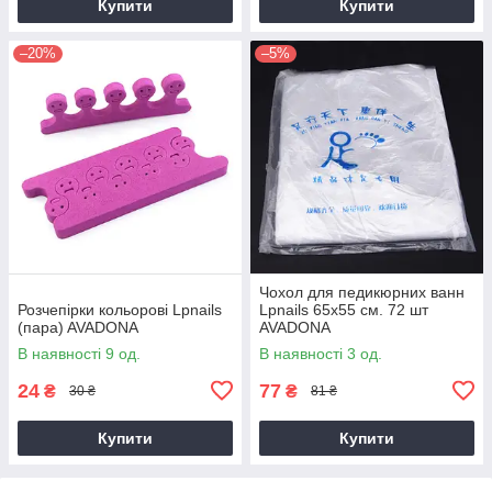
Купити
Купити
–20%
–5%
Чохол для педикюрних ванн
Розчепірки кольорові Lpnails
Lpnails 65х55 см. 72 шт
(пара) AVADONA
AVADONA
В наявності 9 од.
В наявності 3 од.
24
77
₴
₴
30 ₴
81 ₴
Купити
Купити