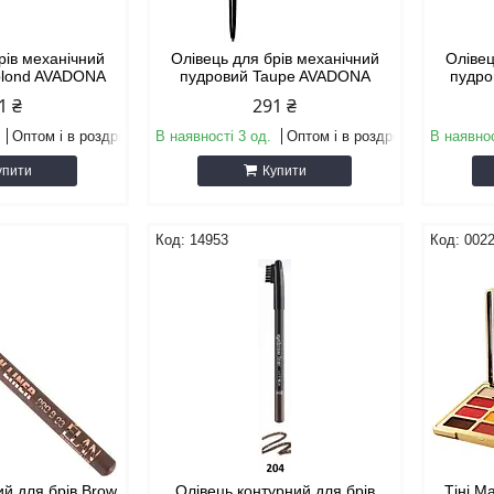
рів механічний
Олівець для брів механічний
Олівец
 blond AVADONA
пудровий Taupe AVADONA
пудро
1 ₴
291 ₴
Оптом і в роздріб
В наявності 3 од.
Оптом і в роздріб
В наявнос
упити
Купити
14953
002
ий для брів Brow
Олівець контурний для брів
Тіні 