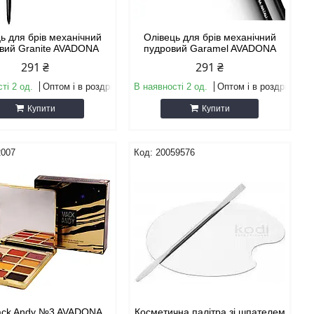
ь для брів механічний
Олівець для брів механічний
вий Granite AVADONA
пудровий Garamel AVADONA
291 ₴
291 ₴
ті 2 од.
Оптом і в роздріб
В наявності 2 од.
Оптом і в роздріб
Купити
Купити
2007
20059576
Mack Andy №3 AVADONA
Косметична палітра зі шпателем