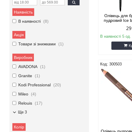
Наявність
Олівець для б
пудровий Ice
В наявності
8
29
Акція
В наявності 5 од.
Товари зі знижками
1
К
Виробник
300503
AVADONA
1
Granite
1
Kodi Professional
20
Mileo
4
Relouis
17
Ще 3
Колір
Олівець пудров