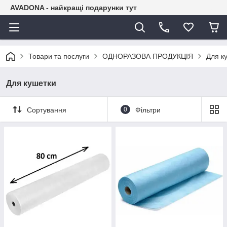
AVADONA - найкращі подарунки тут
Товари та послуги
ОДНОРАЗОВА ПРОДУКЦІЯ
Для к
Для кушетки
Сортування
0
Фільтри