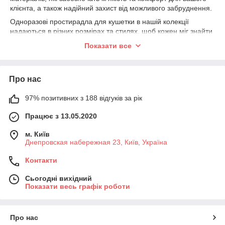
клієнта, а також надійний захист від можливого забруднення.
Одноразові простирадла для кушетки в нашій колекції
надаються в різних розмірах та стилях, щоб кожен міг знайти
оптимальний варіант для своїх потреб. Ви можете бути
Показати все
впевнені, що наші простирадла легко та швидко
встановлюються, що дозволить зосередитись на вашій
професійній роботі та забезпечити максимальний комфорт
Про нас
вашим клієнтам.
Ми пропонуємо одноразові простирадла, які не тільки
97% позитивних з 188 відгуків за рік
полегшують процес зміни білизни, але й створюють почуття
свіжості та безпеки для кожного клієнта. Ви можете бути
Працює з 13.05.2020
впевнені в гігієні вашого робочого місця та комфорті для
ваших клієнтів з кожним новим простирадлом.
м. Київ
Днепровская набережная 23, Київ, Україна
Одноразові простирадла для кушетки – це не просто
витратний матеріал, це турбота про вашого клієнта та
Контакти
створення приємного досвіду у вашому салоні чи кабінеті. Ми
надаємо продукцію, яка відображає вашу відповідальність та
Сьогодні вихідний
прагнення забезпечити найвищий рівень сервісу.
Показати весь графік роботи
Про нас