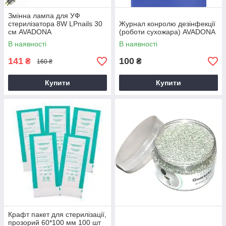
Змінна лампа для УФ
стерилізатора 8W LPnails 30
Журнал конролю дезінфекції
см AVADONA
(роботи сухожара) AVADONA
В наявності
В наявності
141
100
₴
₴
160 ₴
Купити
Купити
Крафт пакет для стерилізації,
прозорий 60*100 мм 100 шт