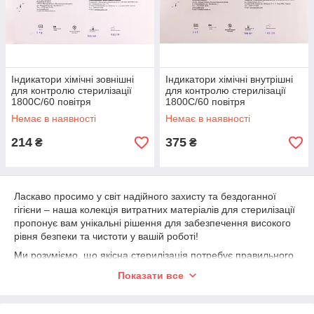
Індикатори хімічні зовнішні
Індикатори хімічні внутрішні
для контролю стерилізації
для контролю стерилізації
1800С/60 повітря
1800С/60 повітря
Немає в наявності
Немає в наявності
214
375
₴
₴
Ласкаво просимо у світ надійного захисту та бездоганної
гігієни – наша колекція витратних матеріалів для стерилізації
пропонує вам унікальні рішення для забезпечення високого
рівня безпеки та чистоти у вашій роботі!
Ми розуміємо, що якісна стерилізація потребує правильного
використання витратних матеріалів. Наша колекція включає
Показати все
широкий асортимент продукції, щоб кожен міг знайти
оптимальний варіант для своїх потреб.